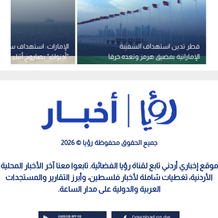
قطر تدين استهداف السفينة
الإمارات: استهداف سفينة 
الإماراتية بمضيق هرمز وتعده خرقا
"أدنوك" بصاروخ أثناء عبو
فاضحا للقانون الدولي
هرمز
جميع الحقوق محفوظة رؤيا © 2026
موقع إخباري أردني تابع لقناة رؤيا الفضائية. تابعوا معنا آخر الأخبار المحلية
الأردنية، تغطيات شاملة لأخبار فلسطين، وأبرز التقارير والمستجدات
العربية والدولية على مدار الساعة.