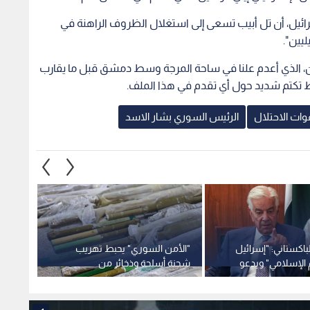
لباكستاني: "إسرائيل
"الأمن السوري" يحبط تهريب
إعلام 
 الإسلامي" ويدعو
شحنة أسلحة وذخائر من
انسحاب
ية موحدة
طرطوس إلى لبنان
وسط ض
1