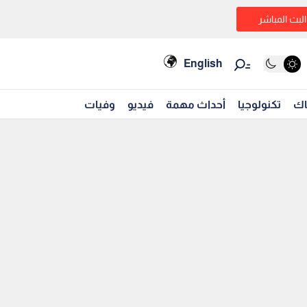
البث المباشر
English
اك
تكنولوجيا
أحداث مهمة
فيديو
وفيات