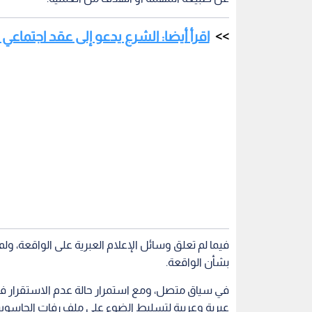
فيما لم تعلق وسائل الإعلام العبرية على الواقعة، و
بشأن الواقعة.
في سياق متصل، ومع استمرار حالة عدم الاستقرار 
عبرية وعربية لتسليط الضوء على ملف رفات الجاسوس ال
وأكدت تقارير إعلامية، من بينها صحيفة تايمز أوف إس
سوريا للبحث عن رفات كوهين والمفقودين "الإسرائيل
ولا يزال الاحتلال يعمل جاهدا لاستعادة رفات كوهي
60 عاما، مع تكثيف محاولاتها لتحديد مكان دفنه، وسط تكتم شديد حول أي تقدم في هذا الملف.
سوريين
سوريا
الأزمة السورية
الاحتلال
ق
اقرأ أيضاً