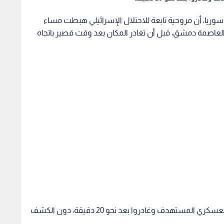
وريا، أن مروحية تابعة للاحتلال الإسرائيلي هبطت مساء
العاصمة دمشق، قبل أن تغادر المكان بعد وقت قصير باتجاه
ووفقا للمصادر، دخل جنود "إسرائيليون" إلى الموقع العسكري المستهدف وغادروا بعد نحو 20 دقيقة، دون الكشف
 جديد في سوريا بعد الإطاحة بنظام الأسد