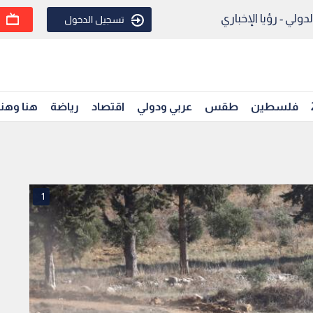
ولي - رؤيا الإخباري
تسجيل الدخول
فلسطين
طقس
عربي ودولي
اقتصاد
رياضة
هنا وهن
1