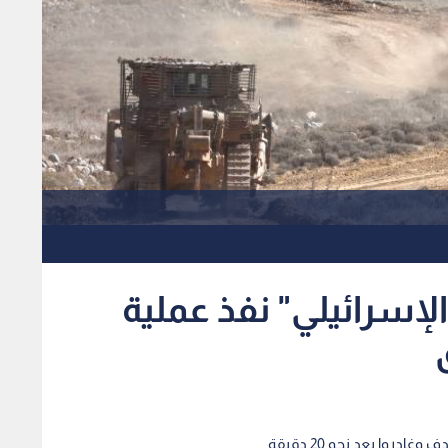
إسرائيلي" نفذ عملية
روا بعد نحو 20 دقيقة