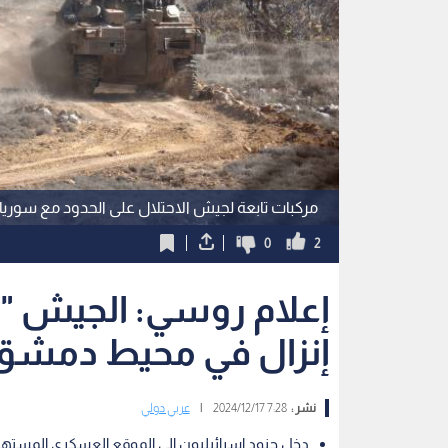
مركبات تابعة لجيش الاحتلال على الحدود مع سوريا
0
2
إعلام روسي: الجيش "ال
إنزال في محيط دمشق
نشر :
7:28 2024/12/17
|
عربي دولي
دخل جنود إسرائيليون إلى الموقع العسكري المستهدف وغاد