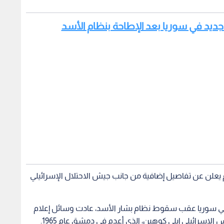
لم يعلن عن تفاصيل إضافية من جانب جيش الاحتلال الإسرائيلي
في سوريا عقب سقوط نظام بشار الأسد، عادت وسائل إعلام
إسرائيلي إيلي كوهين، الذي أعدم في دمشق عام 1965.
رائيل، أن تل أبيب تسعى إلى استغلال الظروف الراهنة في
يين".
ن، الذي أعدم علنا في ساحة المرجة وسط دمشق قبل ما يقارب
وات الاحتلال
الرئيس السوري بشار الاسد