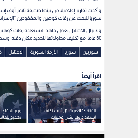
سرطان"..
القناة 13 العبرية: تل أبيب تكثف
وزير الدفاع ا
ي سارة
استعداداتها لشن عمليات
تهديد للعالم
اءة في مكان
عسكرية مستقلة ضد إيران
لجبهة عسكر