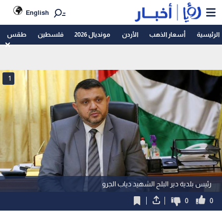
English
الرئيسية
أسعار الذهب
الأردن
مونديال 2026
فلسطين
طقس
1
رئيس بلدية دير البلح الشهيد دياب الجرو
0
0