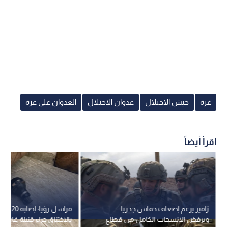
غزة
جيش الاحتلال
عدوان الاحتلال
العدوان على غزة
اقرأ أيضاً
زامير يزعم إضعاف حماس جذريا
مراسل رؤيا: 
ويرفض الانسحاب الكامل من قطاع
بالاختناق جراء قنبلة غاز أ