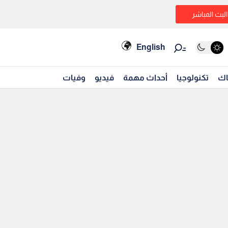
البث المباشر
English
اك
تكنولوجيا
أحداث مهمة
فيديو
وفيات