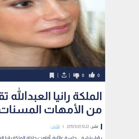
0
0
الملكة رانيا العبدالله 
من الأمهات المسنات..
نشر :
10:22 2015/3/20
|
الأردن
رؤيا- بترا- في جلسة عائلية، أقامت جلالة الملكة رانيا