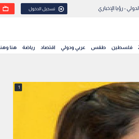
ولي - رؤيا الإخباري
تسجيل الدخول
فلسطين
طقس
عربي ودولي
اقتصاد
رياضة
هنا وهن
1