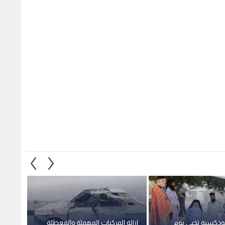
ثوذكسية تحيي يوم
إزالة المركبات المهملة والمعطلة
اختتام
إلى موقع مار إلياس
في الرصيفة.. حملة ميدانية
من مع
جلون
موسعة
والبناء 
1