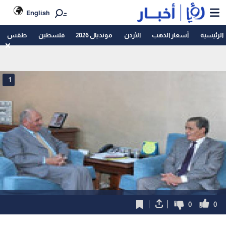
English
الرئيسية
أسعار الذهب
الأردن
مونديال 2026
فلسطين
طقس
1
0
0