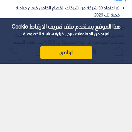
تم اعتماد 39 شركة من شركات القطاع الخاص ضمن مبادرة
قصة تك 2026
هذا الموقع يستخدم ملف تعريف الارتباط Cookie
أظهر تقرير النصف الأول من عام 2026 لسير العمل في البرنامج
لمزيد من المعلومات ، يرجى قراءة
سياسة الخصوصية
التنفيذي الثاني لرؤية التحديث الاقتصادي 2026-2029 ارتفاع نسبة
الخدمات الحكومية التي جرى رقمنتها إلى 85.8% حتى نهاية النصف
الأول من العام، فيما بلغ عدد الهويات الرقمية المفعلة على تطبيق
اوافق
سند نحو 2.8 مليون هوية رقمية.
الرئيسية
عواجل
المباشر
أحدث الأخبار
الأكثر شيوعًا