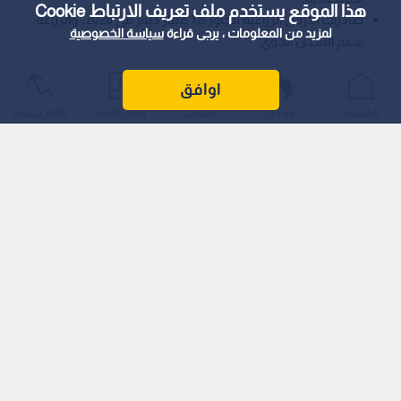
هذا الموقع يستخدم ملف تعريف الارتباط Cookie
صادرات الأردن الزراعية تتجاوز 1.8 مليار دينار في 2026.. والزراعة
لمزيد من المعلومات ، يرجى قراءة
سياسة الخصوصية
تدعم الشحن الجوي
أكد وزير الزراعة الدكتور صائب خريسات أن المزارع الأردني يشكل
اوافق
ركيزة أساسية من ركائز الأمن الغذائي، مشيرا إلى أن القطاع الزراعي
الرئيسية
عواجل
المباشر
أحدث الأخبار
الأكثر شيوعًا
حقق رغم التحديات أعلى نسبة نمو مع نهاية عام 2025 وحتى الربع
الأول من العام الحالي، مقارنة بباقي القطاعات الاقتصادية الأخرى.