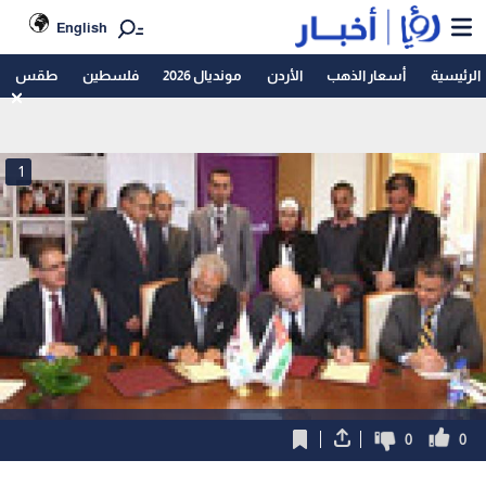
English
الرئيسية
أسعار الذهب
الأردن
مونديال 2026
فلسطين
طقس
1
0
0