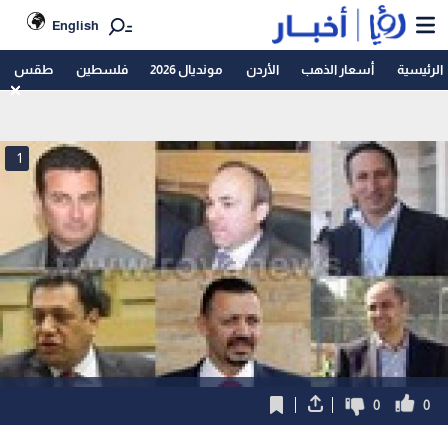
English
الرئيسية
أسعار الذهب
الأردن
مونديال 2026
فلسطين
طقس
1
0
0