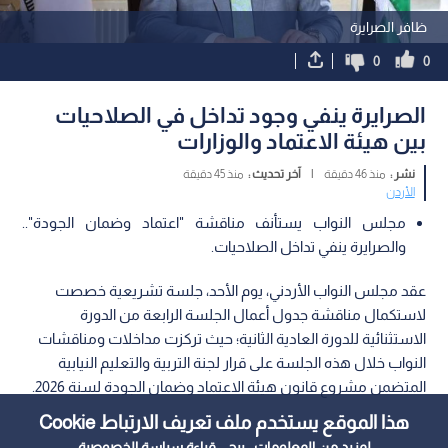
ظافر الصرايرة
0
0
الصرايرة ينفي وجود تداخل في الصلاحيات
بين هيئة الاعتماد والوزارات
نشر :
منذ 46 دقيقة
|
آخر تحديث :
منذ 45 دقيقة
الأردن
مجلس النواب يستأنف مناقشة "اعتماد وضمان الجودة"..
والصرايرة ينفي تداخل الصلاحيات.
عقد مجلس النواب الأردني، يوم الأحد، جلسة تشريعية خصصت
لاستكمال مناقشة جدول أعمال الجلسة الرابعة من الدورة
الاستثنائية للدورة العادية الثانية؛ حيث تركزت مداخلات ومناقشات
النواب خلال هذه الجلسة على قرار لجنة التربية والتعليم النيابية
المتضمن مشروع قانون هيئة الاعتماد وضمان الجودة لسنة 2026.
هذا الموقع يستخدم ملف تعريف الارتباط Cookie
لمزيد من المعلومات ، يرجى قراءة
سياسة الخصوصية