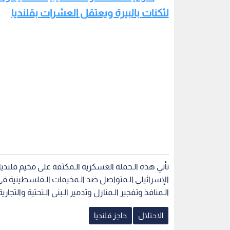
لثكنات بالبيرة ويعتقل العشرات بقلنديا
تأتي هذه الـحملة العسكرية الـمكثفة على مخيم قلندي
الإسرائيلي الـمتواصل ضد الـمخيمات الـفلسطينية في ا
الـمنافذ وتفجير الـمنازل وتدمير الـبنى الـتحتية والت
الاحتلال
حاجز قلنديا