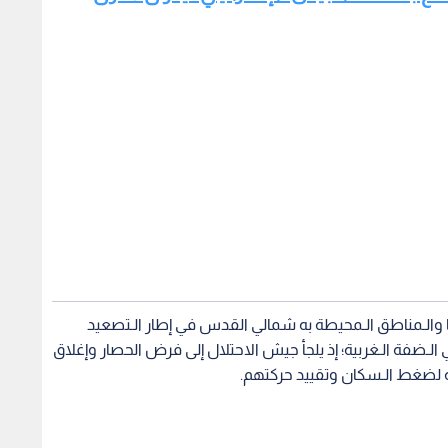
ا والـمناطق الـمحيطة به شمالي القدس في إطار الـتصعيد
لـضفة الـغربية؛ إذ يلجأ جيش الاحتلال إلى فرض الحصار وإغلاق
جارية لضغط الـسكان وتقييد حركتهم.