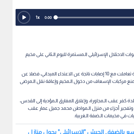
1
x
0:00
 قوات الاحتلال الإسرائيلي الـمستمرة لليوم الـثاني على مخيم
وأفاد الـهلال الأحمر الفلسطيني بأن الطواقم الـطبية تعاملت مع 10 إصابات ناتجة عن الاعتداء الميداني، فضلا عن
نع مركبات الإسعاف من دخول الـمخيم وإعاقة نقل الـمرضى
ة كفر عقب الـمجاورة، وإغلاق المفارق الـمؤدية إلى القدس،
، وتفجير أجزاء من منزل الـمواطن محمد جميل عمار عقب
 في مخيمات الـضفة الـغربية.
سع بالضفة.. الجيش "الإسرائيلي" يحول منازل