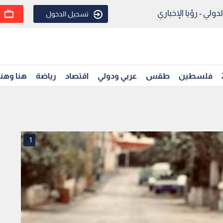
ولي - رؤيا الإخباري
تسجيل الدخول
فلسطين
طقس
عربي ودولي
اقتصاد
رياضة
هنا وهن
1