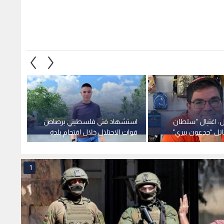
ل: اغتيال "سلطان
استشهاد فتى فلسطيني برصاص
وزارة 
اتل "جدعون بيري"
قوات الاحتلال خلال اقتحام بلدة
شهيدان
ة متعاونين معه في
اليامون غرب جنين
برصاص 
1