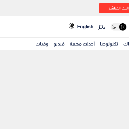
البث المباشر
English
اك
تكنولوجيا
أحداث مهمة
فيديو
وفيات