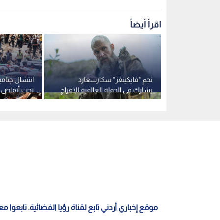
اقرأ أيضاً
وظفة بعد
نجم "فايكينغز" سكارسغارد
حتلال:
يشارك في الحملة العالمية للإفراج
تحت أنقاض م
عن الأسير مروان البرغوثي.. فيديو
قطاع غزة
موقع إخباري أردني تابع لقناة رؤيا الفضائية. تابعوا 