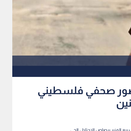
مصور صحفي فلسطيني
ين
يع المنير برصاص الاحتلال الحي.