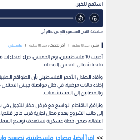
استمع للخبر:
ملاحظة: النص المسموع ناتج عن نظام آلي
نشر :
منذ 18 ساعة
|
آخر تحديث :
منذ 18 ساعة
|
فلسطين
أصيب 10 فلسطينيين، يوم الخميس، جراء اعتداءات
قلنديا شمالي القدس الـمحتلة.
إخلاء حالات مرضية، في ظل مواصلة جيش الاحتلال م
والـمصابين إلى الـمستشفيات.
وترافق الـاقتحام الـواسع مع فرض حظر للتجول في بلد
إلى جانب الشروع بهدم محال تجارية قرب حاجز قلنديا
اعتقاله، ضمن خطة عسكرية تستهدف توسع الـعمليات
اقرأ أيضا: مصادر فلسطينية: تصعيد وا