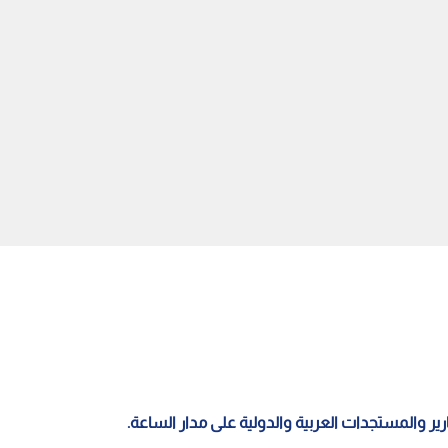
يح حول السجن".. خطة
وزارة الحرب في تل أبيب تعلن
لية" لردع الأسرى تثير جدلا
نجاح تجربة جديدة لمنظومة "آرو"
 قضائيا
الصاروخية بعيدة المدى
قارير والمستجدات العربية والدولية على مدار الساعة.