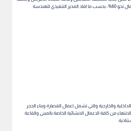
إجمالية تصل الى 870 الف دينار، حيث بلغت نسبة الإعمال نحو 60% ، بحسب ما افاد المدير التنفيذي للهندسة
داخلية والخارجية والتي تشمل اعمال القصارة وبناء الحجر
لانتهاء من كافة الاعمال الانشائية الخاصة بالمبنى والقاعة
الأعمال للمشروع والذي سيتيح تقديم الخدمات بصورة منظمة
ة، مع نهاية العام الجاري.
ويتكون المبنى من ثلاثة طوابق بمساحة إجمالية "1200" متر مربع، بحيث يشتمل على مكاتب إدارية واخرى للموظفين
عة متعددة الاستعمالات والاسوار الخارجية والجدران
خضراء والاسفلتية.