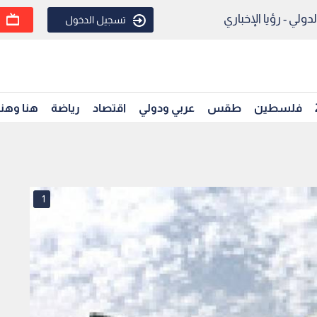
ولي - رؤيا الإخباري
تسجيل الدخول
فلسطين
طقس
عربي ودولي
اقتصاد
رياضة
هنا وهن
1