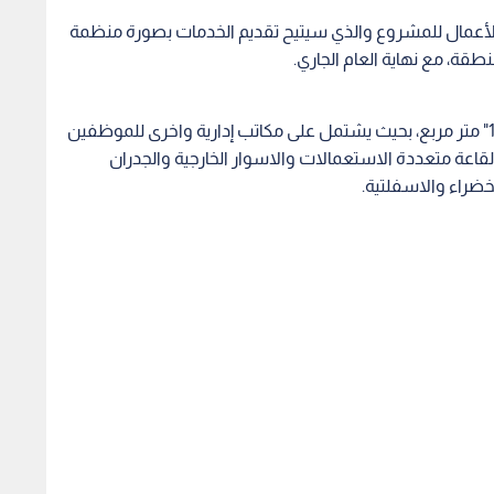
ثوذكسية تحيي يوم
إزالة المركبات المهملة والمعطلة
اختتام
إلى موقع مار إلياس
في الرصيفة.. حملة ميدانية
من مع
جلون
موسعة
والبناء 