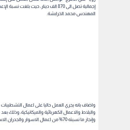
المهندس محمد الخرابشة.
واضاف بانه يجري العمل حاليا على اعمال التشطيبات ال
والبلاط والاعمال الكهربائية والميكانيكية، وذلك بعد ا
وإنجاز ما نسبته 70% من اعمال الاسوار والجدران الاستنادية.
وتوقع المهندس الخرابشة ان يتم الانتهاء من كافة 
وتحظى برضى متلقي الخدمة ويواكب نمو وتوسع المنطق
وخدمة الجمهور ومستودعات لكافة الاقسام إضافة لقا
الاستنادية والارصفة ومواقف السيارات والساحات ال