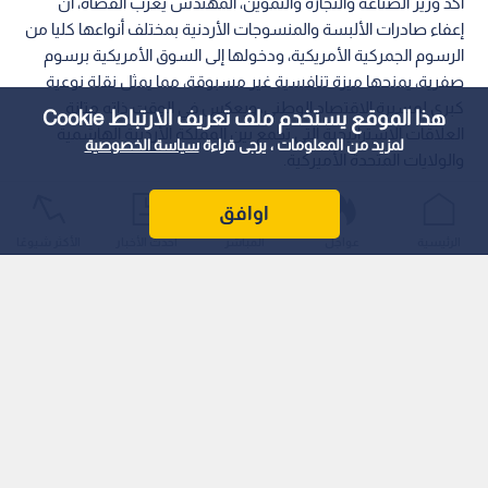
أكد وزير الصناعة والتجارة والتموين، المهندس يعرب القضاة، أن
إعفاء صادرات الألبسة والمنسوجات الأردنية بمختلف أنواعها كليا من
الرسوم الجمركية الأمريكية، ودخولها إلى السوق الأمريكية برسوم
صفرية، يمنحها ميزة تنافسية غير مسبوقة، مما يمثل نقلة نوعية
كبرى لمسيرة الاقتصاد الوطني، ويعكس في الوقت ذاته متانة
هذا الموقع يستخدم ملف تعريف الارتباط Cookie
العلاقات الاستراتيجية التي تجمع بين المملكة الأردنية الهاشمية
لمزيد من المعلومات ، يرجى قراءة
سياسة الخصوصية
والولايات المتحدة الأميركية.
اوافق
الرئيسية
عواجل
المباشر
أحدث الأخبار
الأكثر شيوعًا
وأوضح القضاة، في بيان صحفي صادر يوم الأحد، أن تحقيق هذه