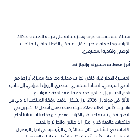
يمتلك بنية جسدية قوية وقدرة عالية على قراءة اللعب وافتكاك
الكرات، مما جعله عنصرا لا غنى عنه في الخط الخلفي للمنتخب
الوطني ولأندية المحترفين.
أبرز محطات مسيرته وإنجازاته:
المسيرة الاحترافية: خاض تجارب محلية وخارجية مميزة، أبرزها مع
النادي الفيصلي، الاتحاد السكندري المصري، الزوراء العراقي، إلى جانب
نادي الحسين إربد الذي جدد معه العقد لمدة 3 مواسم.
التألق في مونديال 2026: برز بشكل لافت برفقة المنتخب الأردني في
نهائيات كأس العالم 2026؛ حيث صنف ضمن أفضل 10 لاعبين في
البطولة في نسبة اعتراض الكرات، وقدم أداء دفاعيا استثنائيا أمام
منتخبات عالمية كبرى مثل الأرجنتين والجزائر والنمسا.
الألقاب مع النشامى: كان أحد الأركان الرئيسية في إنجاز الوصول
التاريخي لنهائي كأس آسيا 2023 والتأهل لنهائيات المونديال.