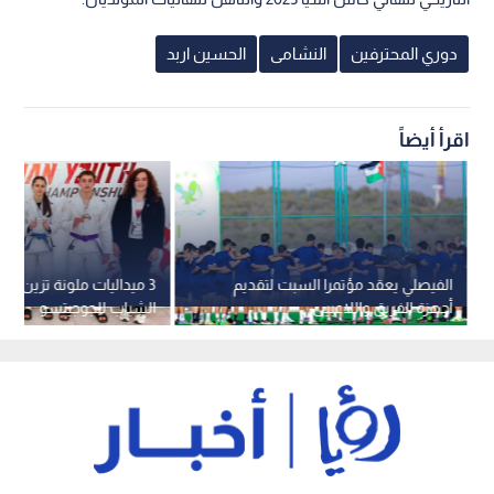
دوري المحترفين
النشامى
الحسين اربد
اقرأ أيضاً
الفيصلي يعقد مؤتمرا السبت لتقديم
3 ميداليات ملونة تزين م
أجهزة الفريق واللاعبين
الشباب للجوجيتسو