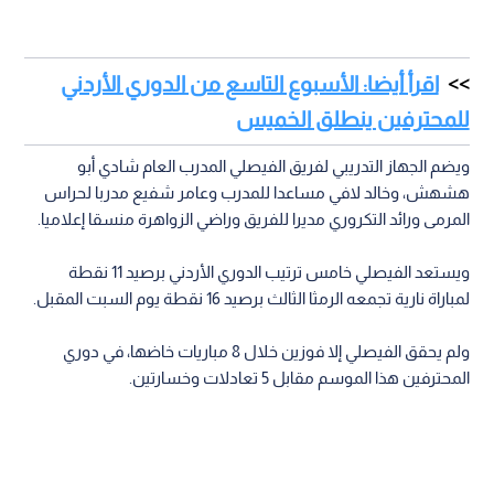
اقرأ أيضا: الأسبوع التاسع من الدوري الأردني
للمحترفين ينطلق الخميس
ويضم الجهاز التدريبي لفريق الفيصلي المدرب العام شادي أبو
هشهش، وخالد لافي مساعدا للمدرب وعامر شفيع مدربا لحراس
المرمى ورائد التكروري مديرا للفريق وراضي الزواهرة منسقا إعلاميا.
ويستعد الفيصلي خامس ترتيب الدوري الأردني برصيد 11 نقطة
لمباراة نارية تجمعه الرمثا الثالث برصيد 16 نقطة يوم السبت المقبل.
ولم يحقق الفيصلي إلا فوزين خلال 8 مباريات خاضها، في دوري
المحترفين هذا الموسم مقابل 5 تعادلات وخسارتين.