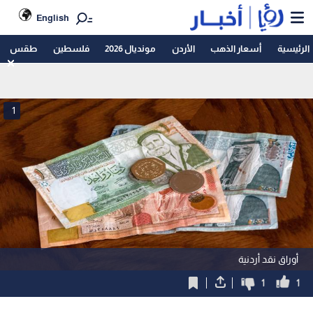
English
الرئيسية
أسعار الذهب
الأردن
مونديال 2026
فلسطين
طقس
1
أوراق نقد أردنية
1
1