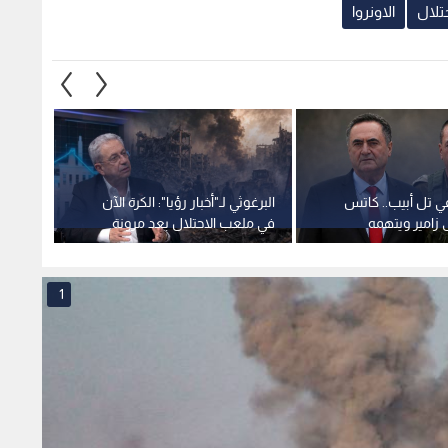
تلال
الاونروا
ي تل أبيب.. كاتس
البرغوثي لـ"أخبار رؤيا": الكرة الآن
أ ف ب
ى زامير ويتهمه
في ملعب الاحتلال بعد مرونة
"إسرا
ه
الموقف الفلسطيني
دون ن
حقيقي
1