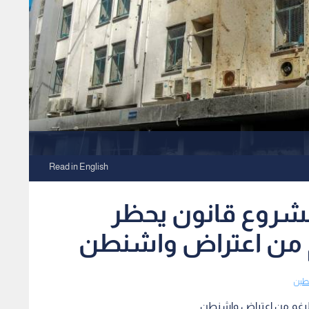
Read in English
مشروع قانون يحظر
غم من اعتراض واشنطن
طين
بالرغم من اعتراض واشنطن