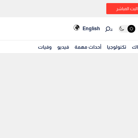
البث المباشر
English
اك
تكنولوجيا
أحداث مهمة
فيديو
وفيات