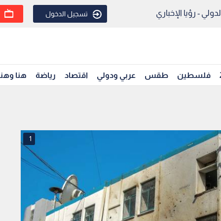
ولي - رؤيا الإخباري
تسجيل الدخول
فلسطين
طقس
عربي ودولي
اقتصاد
رياضة
هنا وهن
1