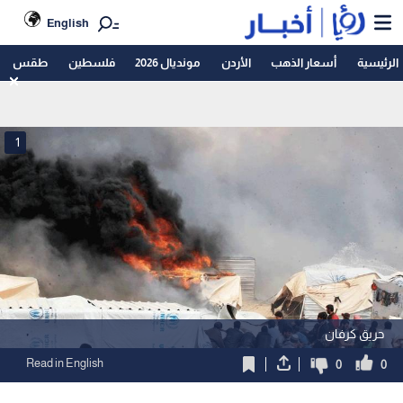
English
الرئيسية
أسعار الذهب
الأردن
مونديال 2026
فلسطين
طقس
1
حريق كرفان
Read in English
0
0