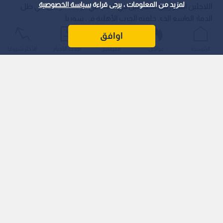
لمزيد من المعلومات ، يرجى قراءة
سياسة الخصوصية
اللاجئين السوريين المقيمين في ألمانيا في الوقت الراهن، في ظل
الدمار الواسع الذي خلفته الحرب الأهلية في سوريا.
اوافق
الرئيسية
عواجل
المباشر
أحدث الأخبار
الأكثر شيوعًا
وخلال زيارته إلى غانا، قال شتاينماير: "من يقف أمام أنقاض الحرب
ويبدي خوفه ويتساءل: أيمكن السكن وسط هذا الدمار؟ فمن حق
هذا الخوف أن يمنح فسحة من الوقت".
اقرأ أيضا: مفوضية اللاجئين تطلق منصة "سوريا