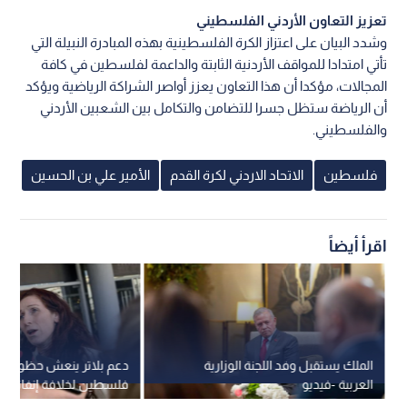
تعزيز التعاون الأردني الفلسطيني
وشدد البيان على اعتزاز الكرة الفلسطينية بهذه المبادرة النبيلة التي
تأتي امتدادا للمواقف الأردنية الثابتة والداعمة لفلسطين في كافة
المجالات، مؤكدا أن هذا التعاون يعزز أواصر الشراكة الرياضية ويؤكد
أن الرياضة ستظل جسرا للتضامن والتكامل بين الشعبين الأردني
والفلسطيني.
فلسطين
الاتحاد الاردني لكرة القدم
الأمير علي بن الحسين
اقرأ أيضاً
الملك يستقبل وفد اللجنة الوزارية
دعم بلاتر ينعش حظوظ 
العربية -فيديو
فلسطين لخلافة إنفانتينو 