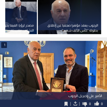
الرجوب يعقد مؤتمرا صحفيا عن إطلاق
مصدر لرؤيا: الفيفا يحول
بطولة "كأس الألف شهيد"
النشامى عقب تغريدة الأم
1
الأمير علي وجبريل الرجوب
0
0