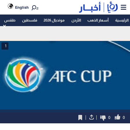
English
الرئيسية
أسعار الذهب
الأردن
مونديال 2026
فلسطين
طقس
1
0
0