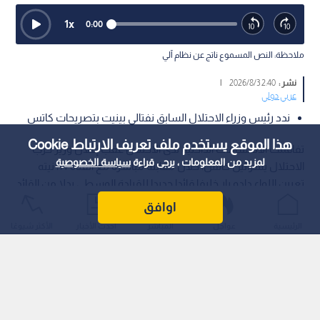
1
x
0:00
ملاحظة: النص المسموع ناتج عن نظام آلي
نشر :
2:40 2026/8/3
|
عربي دولي
ندد رئيس وزراء الاحتلال السابق نفتالي بينيت بتصريحات كاتس
هذا الموقع يستخدم ملف تعريف الارتباط Cookie
تفاقمت الانقسامات الداخلية لدى الاحتلال عقب إعلان وزير حرب
لمزيد من المعلومات ، يرجى قراءة
سياسة الخصوصية
الاحتلال يسرائيل كاتس، خلال مقابلة مباشرة مع القناة 14، نيته
تعيين اللواء دادو بار خليفا قائدا جديدا للقيادة الوسطى بدلا من القائد
الحالي بلوت.
اوافق
الرئيسية
عواجل
المباشر
أحدث الأخبار
الأكثر شيوعًا