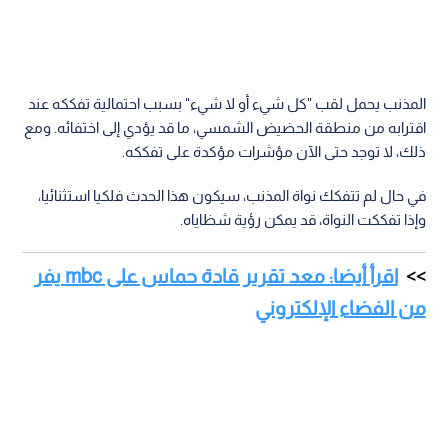
المذنب يحمل لقب "كل شيء أو لا شيء" بسبب احتمالية تفككه عند
اقترابه من منطقة الحضيض الشمسي، ما قد يؤدي إلى اختفائه. ومع
ذلك، لا توجد حتى الآن مؤشرات مؤكدة على تفككه.
في حال لم تتفكك نواة المذنب، سيكون هذا الحدث فلكيا استثنائيا،
وإذا تفككت النواة، قد يمكن رؤية شظاياه.
اقرأ أيضا: معد تقرير قادة حماس على mbc يفر
من الفضاء الإلكتروني