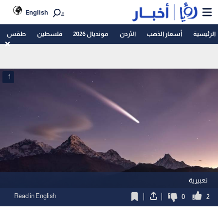
English
الرئيسية
أسعار الذهب
الأردن
مونديال 2026
فلسطين
طقس
1
تعبيرية
Read in English
0
2