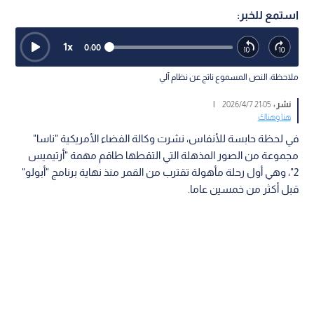
استمع للخبر:
1
x
0:00
ملاحظة: النص المسموع ناتج عن نظام آلي
نشر :
21:05 2026/4/7
|
هنا وهناك
في لحظة حابسة للأنفاس، نشرت وكالة الفضاء الأمريكية "ناسا"
مجموعة من الصور المذهلة التي التقطها طاقم مهمة "أرتيميس
2"، وهي أول رحلة مأهولة تقترب من القمر منذ نهاية برنامج "أبولو"
قبل أكثر من خمسين عاما.