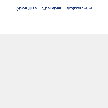
سياسة الخصوصية
الملكية الفكرية
معايير التصحيح
اقم أرتيميس 2 يوثق تفاصيل الجانب البعيد من القمر