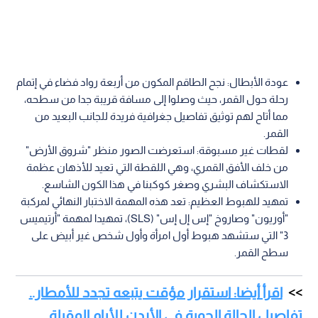
عودة الأبطال: نجح الطاقم المكون من أربعة رواد فضاء في إتمام
رحلة حول القمر، حيث وصلوا إلى مسافة قريبة جدا من سطحه،
مما أتاح لهم توثيق تفاصيل جغرافية فريدة للجانب البعيد من
القمر.
لقطات غير مسبوقة: استعرضت الصور منظر "شروق الأرض"
من خلف الأفق القمري، وهي اللقطة التي تعيد للأذهان عظمة
الاستكشاف البشري وصغر كوكبنا في هذا الكون الشاسع.
تمهيد للهبوط العظيم: تعد هذه المهمة الاختبار النهائي لمركبة
"أوريون" وصاروخ "إس إل إس" (SLS)، تمهيدا لمهمة "أرتيميس
3" التي ستشهد هبوط أول امرأة وأول شخص غير أبيض على
سطح القمر.
اقرأ أيضا: استقرار مؤقت يتبعه تجدد للأمطار..
تفاصيل الحالة الجوية في الأردن للأيام المقبلة