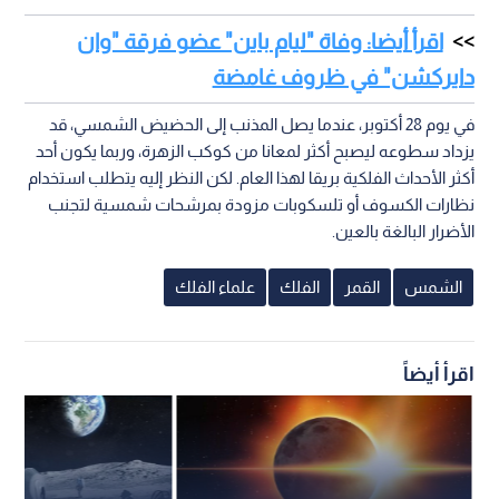
اقرأ أيضا: وفاة "ليام باين" عضو فرقة "وان
دايركشن" في ظروف غامضة
في يوم 28 أكتوبر، عندما يصل المذنب إلى الحضيض الشمسي، قد
يزداد سطوعه ليصبح أكثر لمعانا من كوكب الزهرة، وربما يكون أحد
أكثر الأحداث الفلكية بريقا لهذا العام. لكن النظر إليه يتطلب استخدام
نظارات الكسوف أو تلسكوبات مزودة بمرشحات شمسية لتجنب
الأضرار البالغة بالعين.
الشمس
القمر
الفلك
علماء الفلك
اقرأ أيضاً