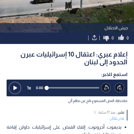
جيش الاحتلال
0
0
إعلام عبري: اعتقال 10 إسرائيليات عبرن
الحدود إلى لبنان
استمع للخبر:
1
x
0:00
ملاحظة: النص المسموع ناتج عن نظام آلي
نشر :
منذ 17 ساعة
|
عربي دولي
يديعوت أحرونوت: إلقاء القبض على إسرائيليات حاولن إقامة