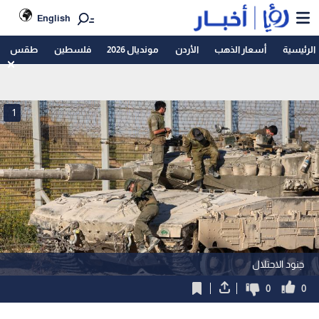
English
الرئيسية
أسعار الذهب
الأردن
مونديال 2026
فلسطين
طقس
1
جنود الاحتلال
0
0