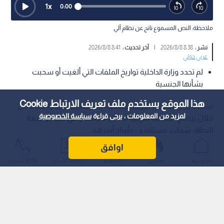
1
x
0:00
ملاحظة: النص المسموع ناتج عن نظام آلي
نشر :
8:38 2026/8/8
|
آخر تحديث :
8:41 2026/8/8
عربي دولي
لم تحدد وزارة الداخلية تواريخ الملفات التي ألغيت أو سحبت
بشأنها الجنسية
هذا الموقع يستخدم ملف تعريف الارتباط Cookie
سحبت وزارة الداخلية التركية جنسية 6,134 شخصا حصلوا عليها من
لمزيد من المعلومات ، يرجى قراءة
سياسة الخصوصية
خلال برنامج الجنسية التركية مقابل الاستثمار، في حملة واسعة
النطاق شملت مستثمرين وأفراد أسرهم.
اوافق
الرئيسية
عواجل
المباشر
أحدث الأخبار
الأكثر شيوعًا