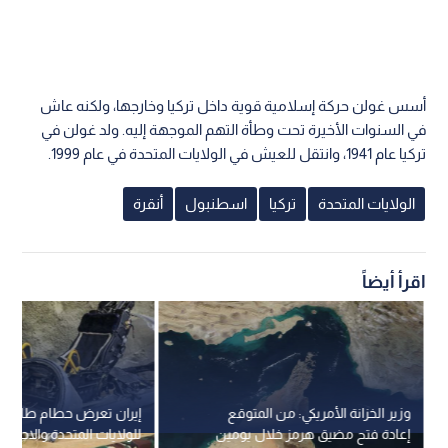
أسس غولن حركة إسلامية قوية داخل تركيا وخارجها، ولكنه عاش
في السنوات الأخيرة تحت وطأة التهم الموجهة إليه. ولد غولن في
تركيا عام 1941، وانتقل للعيش في الولايات المتحدة في عام 1999.
الولايات المتحدة
تركيا
اسطنبول
أنقرة
اقرأ أيضاً
وزير الخزانة الأمريكي: من المتوقع
إيران تعرض حطام طائرات 
إعادة فتح مضيق هرمز خلال يومين
للولايات المتحدة والاحتل