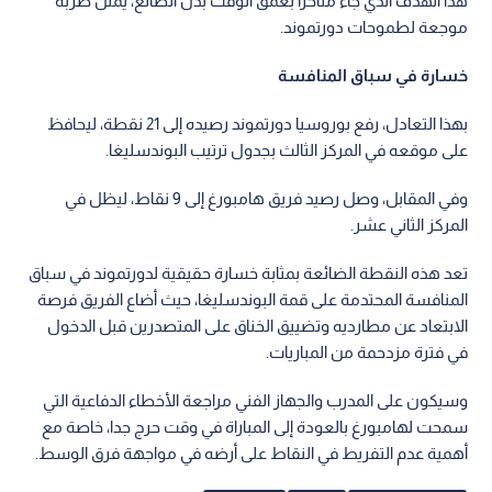
هذا الهدف الذي جاء متأخرا بعمق الوقت بدل الضائع، يمثل ضربة
موجعة لطموحات دورتموند.
خسارة في سباق المنافسة
بهذا التعادل، رفع بوروسيا دورتموند رصيده إلى 21 نقطة، ليحافظ
على موقعه في المركز الثالث بجدول ترتيب البوندسليغا.
وفي المقابل، وصل رصيد فريق هامبورغ إلى 9 نقاط، ليظل في
المركز الثاني عشر.
تعد هذه النقطة الضائعة بمثابة خسارة حقيقية لدورتموند في سباق
المنافسة المحتدمة على قمة البوندسليغا، حيث أضاع الفريق فرصة
الابتعاد عن مطارديه وتضييق الخناق على المتصدرين قبل الدخول
في فترة مزدحمة من المباريات.
وسيكون على المدرب والجهاز الفني مراجعة الأخطاء الدفاعية التي
سمحت لهامبورغ بالعودة إلى المباراة في وقت حرج جدا، خاصة مع
أهمية عدم التفريط في النقاط على أرضه في مواجهة فرق الوسط.