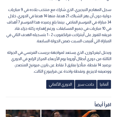
سجل المهاجم النيجيري، الذي شارك مع منتخب بلاده في 9 مباريات
دولية دون أن يهز الشباك، 21 هدفا، منها 14 هدفا في الدوري، خلال
34 مباراة في الموسم الماضي. بينما بلغ رصيده هذا الموسم 7 أهداف
في 10 مباريات في جميع المسابقات. ورغم إهداره ركلة جزاء، قاد
فريقه للفوز على آينتراخت فرانكفورت 2 - 1 بتسجيله الهدف الثاني في
المباراة التي أقيمت السبت ضمن الجولة السابعة.
ويحتل ليفركوزن، الذي يستعد لمواجهة بريست الفرنسي في الجولة
الثالثة من دوري أبطال أوروبا يوم الأربعاء، المركز الرابع في الدوري
برصيد 14 نقطة، متأخرا بفارق 3 نقاط عن بايرن ميونيخ المتصدر،
ووصيفه لايبزيغ، ونقطة واحدة عن فرايبورغ الثالث.
ألمانيا
حادث سير
الدوري الألماني
اقرأ أيضاً