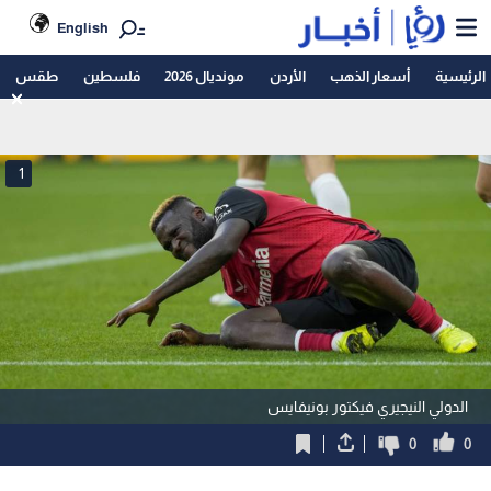
English
الرئيسية
أسعار الذهب
الأردن
مونديال 2026
فلسطين
طقس
1
الدولي النيجيري فيكتور بونيفايس
0
0