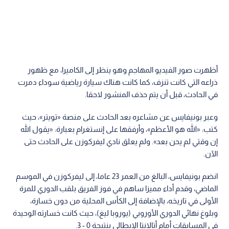
أظهرت صور الفيديو المهاجم وهو ينظر إلى الكاميرا، مع ظهور
ذراعه التي كانت تنزف، كما كانت هناك سيارة رياضية سوداء دمرت
في الحادث، قبل أن يتم حذف المنشور لاحقا.
وعبر بونيفايس عن مشاعره بعد الحادث على منصة «تويتر»، حيث
كتب: «الله هو الأعظم»، وأرفقها على إنستغرام بعبارة: «يقول الله
إن وقتي لم يحن بعد». ولم يعلق نادي ليفركوزن على الحادث حتى
الآن.
انضم بونيفايس، البالغ من العمر 23 عاما، إلى ليفركوزن في الموسم
الماضي، وقدم أداء مميزا ساهم في فوز الفريق بلقب الدوري للمرة
الأولى في تاريخه، بالإضافة إلى الكأس المحلية من دون خسارة،
وبلوغ نهائي الدوري الأوروبي (يوروبا ليغ)، حيث كانت خسارته الوحيدة
في المسابقات أمام أتالانتا الإيطالي بنتيجة 0 - 3.