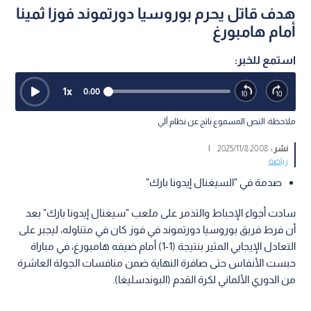
هدف قاتل يحرم بوروسيا دورتموند فوزا ثمينا
أمام هامبورغ
استمع للخبر:
1
x
0:00
ملاحظة: النص المسموع ناتج عن نظام آلي
نشر :
20:08 2025/11/8
|
رياضة
صدمة في "السيغنال إيدونا بارك"
سادت أجواء الإحباط والتذمر على ملعب "سيغنال إيدونا بارك" بعد
أن فرط فريق بوروسيا دورتموند في فوز كان في متناوله، ليجبر على
التعادل الإيجابي المثير بنتيجة (1-1) أمام ضيفه هامبورغ، في مباراة
حبست الأنفاس حتى صافرة النهاية ضمن منافسات الجولة العاشرة
من الدوري الألماني لكرة القدم (البوندسليغا).