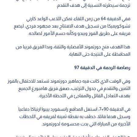
ترجمة سيطرته النسبية إلى هدف التقدم.
ففي الدقيقة 64 من زمن اللقاء، تمكن اللاعب الواعد كارني
تشوكويميكا من تسجيل هدف الافتتاح بعد مجهود فردي، ليضع
فريقه على طريق الفوز ويبدو وكأنه حسم الأمور لصالحه.
هذا الهدف منح دورتموند الأفضلية والثقة، وبدا الفريق قريبا من
المحافظة على النتيجة حتى النهاية.
رصاصة الرحمة في الدقيقة 97
وفي الوقت الذي كانت فيه جماهير دورتموند تستعد للاحتفال بالفوز
الثمين والتقدم في جدول الترتيب، صعق فريق هامبورغ الجميع
بهدف التعادل القاتل والمفاجئ في اللحظة الأخيرة.
في الدقيقة 90+7، استغل المدافع رانسفورد ييبوا ارتباكا دفاعيا
وسجل هدفا قاتلا، خطف به نقطة ثمينة لفريقه في اللحظات
الأخيرة من المباراة التي بدت محسومة لدورتموند.