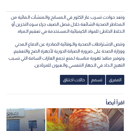
وتعد حوادث تسرب غاز الكلور في الـمسابح والـمنشآت الـمائية من
الـمخاطر الصحية الشائعة خلال فصل الصيف جراء سوء التخزين أو
الـخلط الخاطئ للمواد الكيميائية الـمستخدمة في تعقيم الـمياه.
وتنص الاشتراطات الصحية والـوقائية الصادرة عن الدفاع الـمدني
ووزارة الصحة على ضرورة الصيانة الدورية لأجهزة الضخ والتعقيم،
وتوفير منافذ تهوية مناسبة لـمنع تجمع الغازات السامة التي تسبب
التهيج الـحاد في الـجهاز التنفسي والـعيون للمرتادين.
المفرق
تسمم
حالات اختناق
اقرأ أيضاً