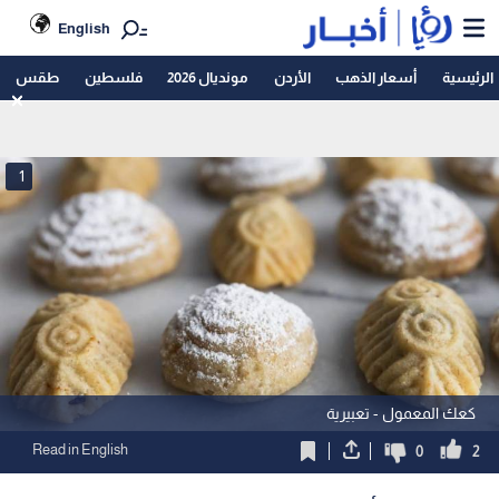
English
الرئيسية
أسعار الذهب
الأردن
مونديال 2026
فلسطين
طقس
1
كعك المعمول - تعبيرية
Read in English
0
2