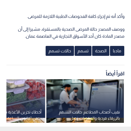
وأكد أنه تم إجراء كافة الفحوصات الطبية اللازمة للمرضى.
ووصف المصدر حالة المرضى الصحية بالمستقرة، مشيرا إلى أن
مصدر المادة كان أحد الأسواق التجارية في العاصمة عمان.
مادبا
الصحة
تسمم
حالات تسمم
اقرأ أيضاً
نقيب أصحاب المطاعم: حالات التسمم
أخطاء تخزين الأغذية في 
بالزرقاء فردية والعقوبات تصل
يحمي "قانون الساعة الوا
للإغلاق وغرامات بـ 5 آلاف دينار
التسمم؟