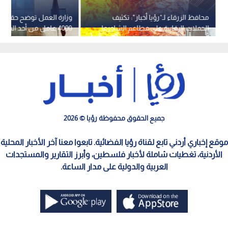
محافظ الزرقاء لـ"رؤيا أخبار": تكثيف
وزارة العمل توضح حقيقة
الحملات الرقابية على مطاعم الشاورما
4000 عامل من أحد المصانع
والسناكات بعد حالات التسمم..فيديو
جميع الحقوق محفوظة رؤيا © 2026
موقع إخباري أردني تابع لقناة رؤيا الفضائية. تابعوا معنا آخر الأخبار المحلية
الأردنية، تغطيات شاملة لأخبار فلسطين، وأبرز التقارير والمستجدات
العربية والدولية على مدار الساعة.