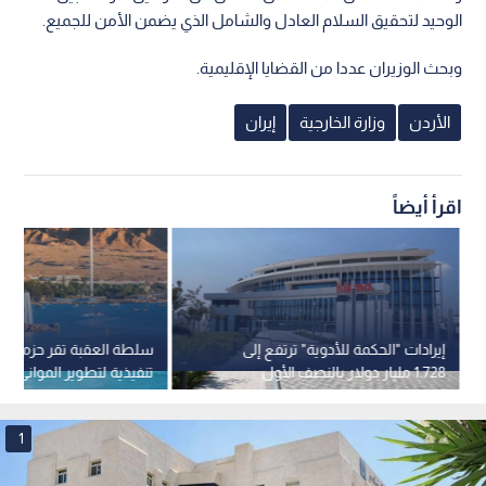
الوحيد لتحقيق السلام العادل والشامل الذي يضمن الأمن للجميع.
وبحث الوزيران عددا من القضايا الإقليمية.
الأردن
وزارة الخارجية
إيران
اقرأ أيضاً
إيرادات "الحكمة للأدوية" ترتفع إلى
سلطة العقبة تقر حزمة إج
1.728 مليار دولار بالنصف الأول
تنفيذية لتطوير الموانئ 
التوريد تنفيذا للتوجيهات ا
1