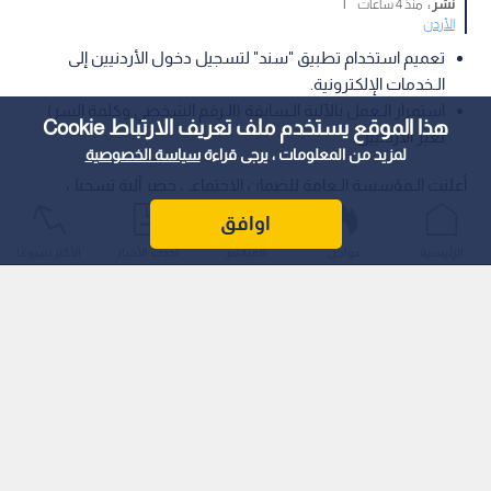
نشر :
منذ 4 ساعات
|
الأردن
تعميم استخدام تطبيق "سند" لتسجيل دخول الأردنيين إلى
الـخدمات الإلكترونية.
استمرار الـعمل بالآلية الـسابقة (الـرقم الشخصي وكلمة السر)
هذا الموقع يستخدم ملف تعريف الارتباط Cookie
لغير الأردنيين.
لمزيد من المعلومات ، يرجى قراءة
سياسة الخصوصية
أعلنت الـمؤسسة الـعامة للضمان الاجتماعي حصر آلية تسجيل
دخول الأردنيين إلى خدماتها الإلكترونية عبر موقعها الـرسمي عن
اوافق
طريق "سند"، باستخدام الـرقم الـوطني وكلمة السر الـخاصة
الرئيسية
عواجل
المباشر
أحدث الأخبار
الأكثر شيوعًا
بالتطبيق.