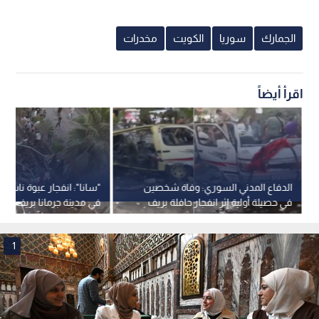
الجمارك
سوريا
الكويت
مخدرات
اقرأ أيضاً
الدفاع المدني السوري: وفاة شخصين
"سانا": انفجار عبوة ناسفة
في حصيلة أولية إثر انفجار حافلة بريف
في مدينة جرمانا بريف دم
دمشق
1