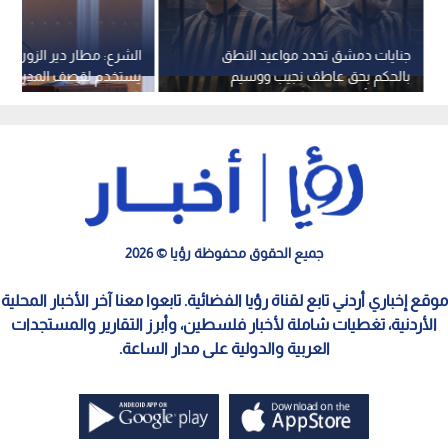
جنايات دمشق تحدد مواعيد النطق
الشرع: مطار دير الزور الذ
بالحكم بحق عاطف نجيب ووسيم
يستخدم لقصف المدن أصب
الأسد وأحمد حسون
يخدم المدنيين
جميع الحقوق محفوظة رؤيا © 2026
موقع إخباري أردني تابع لقناة رؤيا الفضائية. تابعوا معنا آخر الأخبار المحلية
الأردنية، تغطيات شاملة لأخبار فلسطين، وأبرز التقارير والمستجدات
العربية والدولية على مدار الساعة.