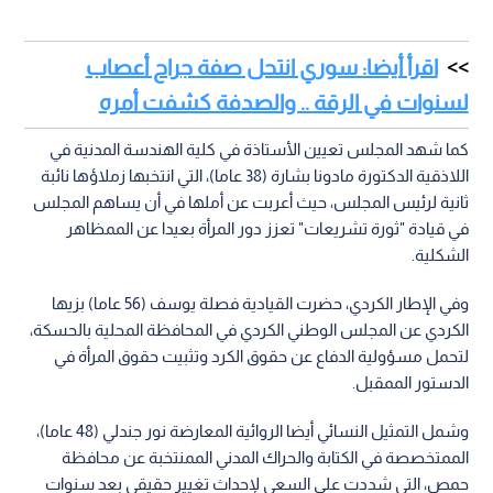
اقرأ أيضا: سوري انتحل صفة جراح أعصاب
لسنوات في الرقة .. والصدفة كشفت أمره
كما شهد المجلس تعيين الأستاذة في كلية الهندسة المدنية في
اللاذقية الدكتورة مادونا بشارة (38 عاما)، التي انتخبها زملاؤها نائبة
ثانية لرئيس المجلس، حيث أعربت عن أملها في أن يساهم المجلس
في قيادة "ثورة تشريعات" تعزز دور المرأة بعيدا عن الممظاهر
الشكلية.
وفي الإطار الكردي، حضرت القيادية فصلة يوسف (56 عاما) بزيها
الكردي عن المجلس الوطني الكردي في المحافظة المحلية بالحسكة،
لتحمل مسؤولية الدفاع عن حقوق الكرد وتثبيت حقوق المرأة في
الدستور الممقبل.
وشمل التمثيل النسائي أيضا الروائية المعارضة نور جندلي (48 عاما)،
الممتخصصة في الكتابة والحراك المدني الممنتخبة عن محافظة
حمص، التي شددت على السعي لإحداث تغيير حقيقي بعد سنوات