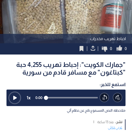
احباط تهريب مخدرات
0
0
"جمارك الكويت": إحباط تهريب 4,255 حبة
"كبتاغون" مع مسافر قادم من سورية
استمع للخبر:
1
x
0:00
ملاحظة: النص المسموع ناتج عن نظام آلي
نشر :
منذ 13 ساعة
|
عربي دولي