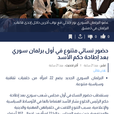
عضو البرلمان السوري نور جندلي مع نواب آخرين داخل إحدى قاعات
البرلمان في دمشق
0
0
حضور نسائي متنوع في أول برلمان سوري
بعد إطاحة حكم الأسد
نشر :
منذ 21 ساعة
|
آخر تحديث :
منذ 21 ساعة
عربي دولي
البرلمان السوري الجديد يضم 22 امرأة من خلفيات ثقاقية
وسياسية متنوعة.
يستقطب حضور النساء في أول مجلس شعب سوري بعد إطاحة
حكم الرئيس الخلوع بشار الأسد اهتماما بالغا في الأوساط السياسية
والإعلامية، بسبب التنوع اللافت في خلفياتهن المهنية والدينية
والمجتمعية، حيث يضم المجلس حاليا 22 امرأة من إجمالي 207 أعضاء،