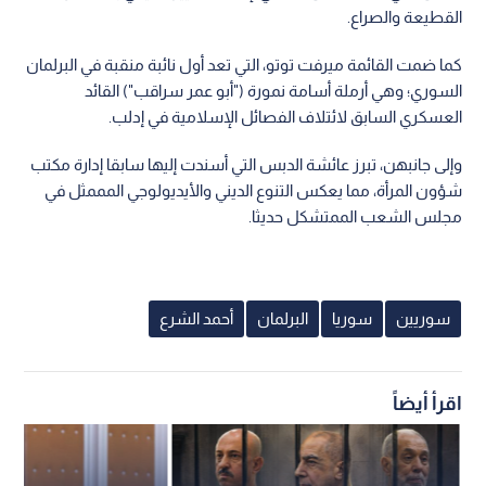
القطيعة والصراع.
كما ضمت القائمة ميرفت توتو، التي تعد أول نائبة منقبة في البرلمان
السوري؛ وهي أرملة أسامة نمورة ("أبو عمر سراقب") القائد
العسكري السابق لائتلاف الفصائل الإسلامية في إدلب.
وإلى جانبهن، تبرز عائشة الدبس التي أسندت إليها سابقا إدارة مكتب
شؤون المرأة، مما يعكس التنوع الديني والأيديولوجي المممثل في
مجلس الشعب الممتشكل حديثا.
سوريين
سوريا
البرلمان
أحمد الشرع
اقرأ أيضاً