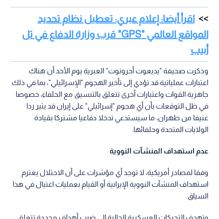
اقرأ أيضا: إعلام عبري: تعطيل نظام تحديد
المواقع العالمي "GPS" قرب وزارة الدفاع في تل
أبيب
وذكرت صحيفة "يديعوت أحرونوت" العبرية يوم الأحد أن هناك
اعتبارات عملياتية قد تؤدي إلى تأخير الهجوم "الإسرائيلي"، بما في ذلك
جاهزية القوات واعتبارات أخرى تتعلق بالتنسيق مع الحلفاء، خصوصا
في ظل التوقعات بأن أي هجوم "إسرائيلي" على إيران قد يثير ردا
عنيفا من طهران، ما سيستدعي تدخلا دفاعيا مشتركا بقيادة
الولايات المتحدة وحلفائها.
عدم استهداف المنشآت النووية
وفقا لمصادر أمريكية، لا توجد أي مؤشرات على أن الاحتلال يعتزم
استهداف المنشآت النووية الإيرانية أو القيام بعمليات اغتيال في هذا
السياق.
وتهدف التحركات العسكرية الحالية إلى ضرب أهداف محددة تتعلق