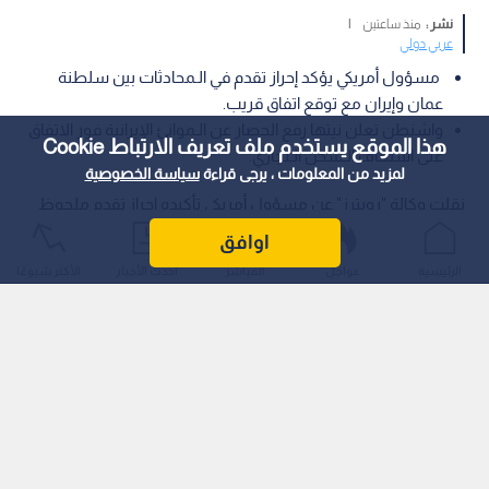
نشر :
منذ ساعتين
|
عربي دولي
مسؤول أمريكي يؤكد إحراز تقدم في الـمحادثات بين سلطنة
عمان وإيران مع توقع اتفاق قريب.
واشنطن تعلن نيتها رفع الحصار عن الـموانئ الإيرانية فور الاتفاق
هذا الموقع يستخدم ملف تعريف الارتباط Cookie
على استئناف الـشحن الـتجاري.
لمزيد من المعلومات ، يرجى قراءة
سياسة الخصوصية
نقلت وكالة "رويترز" عن مسؤول أمريكي تأكيده إحراز تقدم ملحوظ
في الـمحادثات الـجارية بين سلطنة عمان وإيران بشأن أوضاع مضيق
اوافق
هرمز، معربا عن توقعاته بالتوصل إلى اتفاق في القريب الـعاجل.
الرئيسية
عواجل
المباشر
أحدث الأخبار
الأكثر شيوعًا