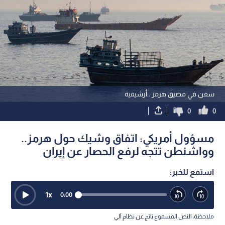
سفن في مضيق هرمز ..أرشيفية
0
0
مسؤول أمريكي: اتفاق وشيك حول هرمز..
وواشنطن تتجه لرفع الحصار عن إيران
استمع للخبر:
1
x
0:00
ملاحظة: النص المسموع ناتج عن نظام آلي