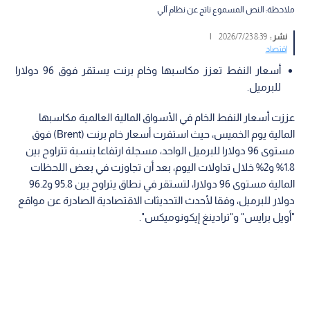
ملاحظة: النص المسموع ناتج عن نظام آلي
نشر :
8:39 2026/7/23
|
اقتصاد
أسعار النفط تعزز مكاسبها وخام برنت يستقر فوق 96 دولارا
للبرميل.
عززت أسعار النفط الخام في الأسواق المالية العالمية مكاسبها
المالية يوم الخميس، حيث استقرت أسعار خام برنت (Brent) فوق
مستوى 96 دولارا للبرميل الواحد، مسجلة ارتفاعا بنسبة تتراوح بين
1.8% و2% خلال تداولات اليوم، بعد أن تجاوزت في بعض اللحظات
المالية مستوى 96 دولارا، لتستقر في نطاق يتراوح بين 95.8 و96.2
دولار للبرميل، وفقا لأحدث التحديثات الاقتصادية الصادرة عن مواقع
"أويل برايس" و"ترادينغ إيكونوميكس".