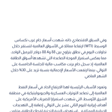
وفي السياق الاقتصادي ذاته، شهدت أسعار خام غرب تكساس
الوسيط (WTI) ارتفاعا مماثلا في الأسواق العالمية لتستقر خلال
تداولات اليوم في نطاق يتراوح بين 88 و88.4 دولار للبرميل الواحد،
مما يعكس استمرار الموجة الصاعدة التي تشهدها أسواق الطاقة
العالمية؛ إذ سجل خام برنت مكاسب مالية للجلسة الخامسة على
التوالي، بينما ارتفعت الأسعار الإجمالية بنسبة تزيد على 30% خلال
الشهر الماضي.
وتعود الأسباب الرئيسية لهذا الارتفاع الحاد في أسعار النفط
العالمية إلى تصاعد التوترات العسكرية والجيوبوليتيكية في منطقة
الشرق الأوسط، التي شهدت استمرارا للضربات الأمريكية على
أهداف إيرانية لليوم الثاني عشر على التوالي، إضافة إلى التهديدات
الإيرانية الممثلة في استهداف البنية التحتية لقطاع الطاقة، وتزامن