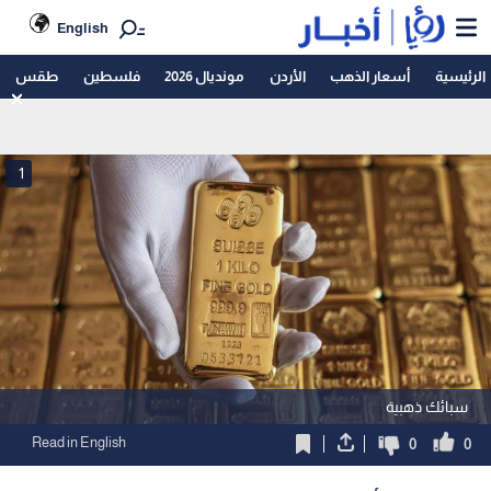
English
الرئيسية
أسعار الذهب
الأردن
مونديال 2026
فلسطين
طقس
1
سبائك ذهبية
Read in English
0
0