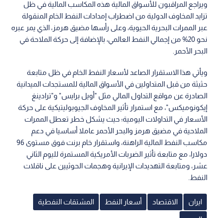
ويراجع المراقبون للأسواق المالية هذه المكاسب المالية في ظل
تزايد المخاوف الدولية من اضطراب إمدادات النفط الخام المنقولة
عبر الممرات البحرية الحيوية، وعلى رأسها مضيق هرمز، الذي يمر عبره
نحو 20% من إجمالي النفط العالمي، بالإضافة إلى حركة الملاحة في
البحر الأحمر.
ويأتي هذا الاستقرار الصاعد لأسعار النفط الخام في ظل متابعة
حثيثة من قبل المتداولين في الأسواق المالية للمستجدات الميدانية
الصادرة عن مواقع التداول المالي مثل "أويل برايس" و"ترادينغ
إيكونوميكس"، مع استمرار تأثير المخاوف الجيوبوليتيكية على حركة
الأسعار في التداولات اليومية؛ حيث يشكل خطر تعطل الممرات
الملاحية في مضيق هرمز والبحر الأحمر عاملا أساسيا في دعم
مكاسب النفط المالية الراهنة، واستقرار خام برنت فوق مستوى 96
دولارا، مع متابعة تأثير الضربات الأمريكية المستمرة لليوم الثاني
عشر، ومتابعة التهديدات الإيرانية وهجمات الحوثيين على ناقلات
النفط.
ايران
الاقتصاد
أسعار النفط
المشتقات النفطية