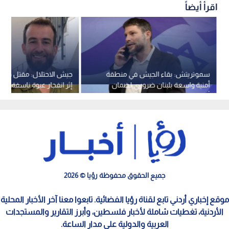
اقرأ أيضاً
سموتريتش: بقاء الجيش في منطقة
أمنية واسعة بلبنان ضروري لضمان
إثر انفجار عبوة ناسفة دا
أمن الشمال
جنوب لبنان
جميع الحقوق محفوظة رؤيا © 2026
موقع إخباري أردني تابع لقناة رؤيا الفضائية. تابعوا معنا آخر الأخبار المحلية
الأردنية، تغطيات شاملة لأخبار فلسطين، وأبرز التقارير والمستجدات
العربية والدولية على مدار الساعة.