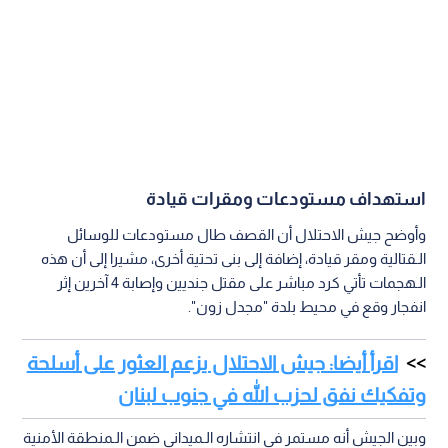
استهداف مستودعات ومقرات قيادة
وأوضح جيش الاحتلال أن القصف طال مستودعات للوسائل
الـقتالية ومقر قيادة، إضافة إلى بنى تحتية أخرى، مشيرا إلى أن هذه
الـهجمات تأتي كرد مباشر على مقتل جنديين وإصابة 4 آخرين إثر
انفجار وقع في محيط بلدة "مجدل زون".
اقرأ أيضا: جيش الاحتلال يزعم العثور على أسلحة
وتفكيك نفق لحزب الله في جنوب لبنان
وبين الجيش أنه مستمر في انتشاره الـميداني ضمن الـمنطقة الأمنية