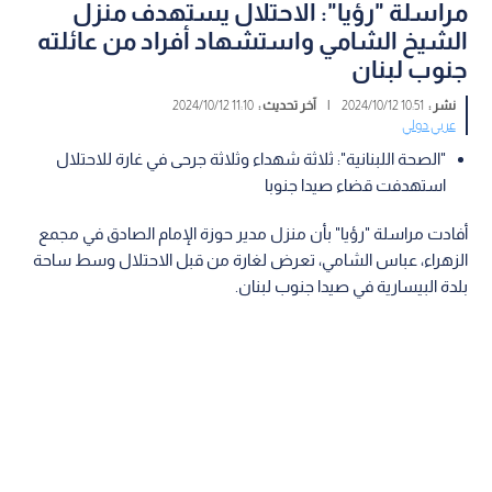
مراسلة "رؤيا": الاحتلال يستهدف منزل
الشيخ الشامي واستشهاد أفراد من عائلته
جنوب لبنان
نشر :
10:51 2024/10/12
|
آخر تحديث :
11:10 2024/10/12
عربي دولي
"الصحة اللبنانية": ثلاثة شهداء وثلاثة جرحى في غارة للاحتلال
استهدفت قضاء صيدا جنوبا
أفادت مراسلة "رؤيا" بأن منزل مدير حوزة الإمام الصادق في مجمع
الزهراء، عباس الشامي، تعرض لغارة من قبل الاحتلال وسط ساحة
بلدة البيسارية في صيدا جنوب لبنان.