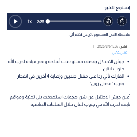
استمع للخبر:
1
x
0:00
ملاحظة: النص المسموع ناتج عن نظام آلي
نشر :
15:36 2026/8/6
|
عربي دولي
جيش الاحتلال يقصف مستودعات أسلحة ومقر قيادة لحزب الله
جنوب لبنان.
الغارات تأتي ردا على مقتل جنديين وإصابة 4 آخرين في انفجار
بقرب "مجدل زون".
أعلن جيش الاحتلال عن شن هجمات استهدفت بنى تحتية ومواقع
تابعة لحزب الله في جنوب لبنان خلال الساعات الـماضية.