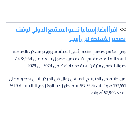
اقرأ أيضا: إسبانيا تدعو المجتمع الدولي لوقف
تصدير الأسلحة لتل أبيب
وفي مؤتمر صحفي عقده رئيس الهيئة، فاروق بوعسكر، بالضاحية
الشمالية للعاصمة، تم الكشف عن حصول سعيد على 2,438,954
صوتا، ليضمن فترة رئاسية جديدة تمتد من 2024 إلى 2029.
من جانبه، حل المترشح العياشي زمال في المركز الثاني بحصوله على
197,551 صوتا بنسبة 7.35%، بينما جاء زهير المغزاوي ثالثا بنسبة 1.9%
بعدد 52,903 أصوات.