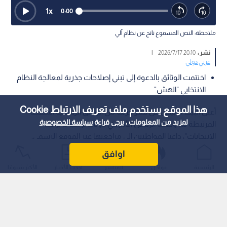
1
x
0:00
ملاحظة: النص المسموع ناتج عن نظام آلي
نشر :
20:10 2026/7/17
|
عربي دولي
اختتمت الوثائق بالدعوة إلى تبني إصلاحات جذرية لمعالجة النظام
الانتخابي "الهش"
هذا الموقع يستخدم ملف تعريف الارتباط Cookie
أعلن البيت الأبيض عن نشر حزمة من الوثائق الرسمية المنقحة
لمزيد من المعلومات ، يرجى قراءة
سياسة الخصوصية
المرتبطة بما وصفه الرئيس الأمريكي دونالد ترمب بـ"نزاهة
الانتخابات"، داعيا المواطنين إلى مراجعتها عبر الموقع الرسمي.
اوافق
الرئيسية
عواجل
المباشر
أحدث الأخبار
الأكثر شيوعًا