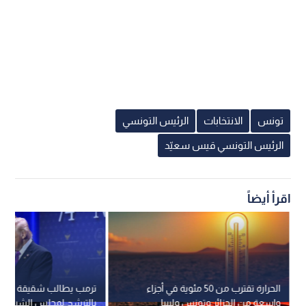
تونس
الانتخابات
الرئيس التونسي
الرئيس التونسي قيس سعيّد
اقرأ أيضاً
الحرارة تقترب من 50 مئوية في أجزاء
ترمب يطالب شقيقة ليند
واسعة من الجزائر وتونس وليبيا
بالترشح لمجلس الشيوخ