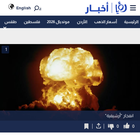
English
الرئيسية
أسعار الذهب
الأردن
مونديال 2026
فلسطين
طقس
1
انفجار "أرشيفية"
0
0