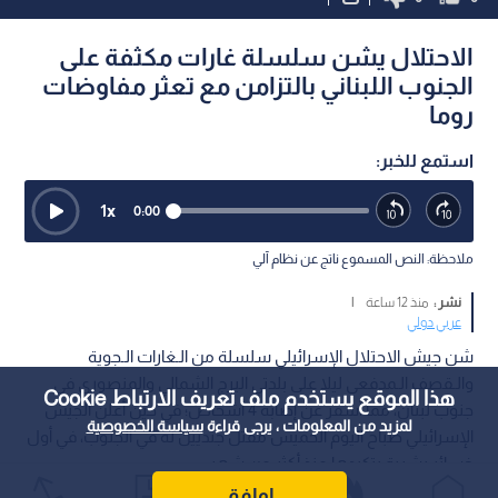
الاحتلال يشن سلسلة غارات مكثفة على
الجنوب اللبناني بالتزامن مع تعثر مفاوضات
روما
استمع للخبر:
1
x
0:00
ملاحظة: النص المسموع ناتج عن نظام آلي
نشر :
منذ 12 ساعة
|
عربي دولي
شن جيش الاحتلال الإسرائيلي سلسلة من الـغارات الـجوية
والـقصف الـمدفعي ليلا على بلدتي البرج الشمالي والمنصوري في
هذا الموقع يستخدم ملف تعريف الارتباط Cookie
جنوب لبنان، مما أسفر عن إصابة 4 أشخاص؛ في حين أعلن الجيش
لمزيد من المعلومات ، يرجى قراءة
سياسة الخصوصية
الإسرائيلي صباح اليوم الخميس مقتل جنديين له في الجنوب، في أول
خسائر بشرية يتكبدها منذ أكثر من شهر.
اوافق