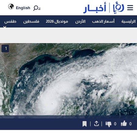
English
الرئيسية
أسعار الذهب
الأردن
مونديال 2026
فلسطين
طقس
1
0
0