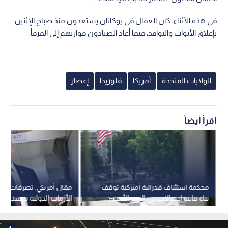
في هذه الأثناء، كان العمال في يوكاتان يستعدون منذ صباح الإثنين
بإغلاق الأبواب والنوافذ، فيما أعاد الصيادون قواربهم إلى المرفأ.
الولايات المتحدة
أمريكا
فلوريدا
إعصار
اقرأ أيضاً
محكمة استئناف فدرالية أميركية توقف
مقال أمريكي: تصرفات تر
بناء قاعة احتفالات في البيت الأبيض
الأزمات الدولية تجسد "ا
اليونانية