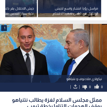
مراسل رؤيا: انتشار واسع لجيش
جيش الاحتلال يقر باغتيال
الاحتلال في نابلس تمهيدا لاقتحام
نخبة سرايا القدس بغارة عل
المستوطنين مقام يوسف.. فيديو
1
نيكولاي ملادنوف و نتنياهو
0
0
ممثل مجلس السلام لغزة يطالب نتنياهو
بوقف الهجمات التزاما بخطة ترمب