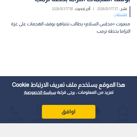
نشر :
17:57 2026/8/3
|
آخر تحديث :
17:58 2026/8/3
فلسطين
مبعوث «مجلس السلام» يطالب نتنياهو بوقف الهجمات على غزة
التزاما بخطة ترمب
هذا الموقع يستخدم ملف تعريف الارتباط Cookie
لمزيد من المعلومات ، يرجى قراءة
سياسة الخصوصية
اوافق
الرئيسية
عواجل
المباشر
أحدث الأخبار
الأكثر شيوعًا
طالب الممثل الأعلى لـ«مجلس السلام لقطاع غزة»، نيكولاي
ملادينوف، وكبير مستشاري المجلس، آرييه لايتستون، رئيس
حكومة الاحتلال الإسرائيلي بنيامين نتنياهو، بالوقف الفوري