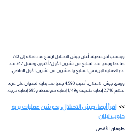
وبحسب آخر حصيلة، أعلن جيش الاحتلال ارتفاع عدد قتلاه إلى 730
ضابطا وجنديا منذ السابع من تشرين الأول/ أكتوبر، ومقتل 347 منذ
بدء العملية البرية في السابع والعشرين من تشرين الأول الماضي.
ووفق جيش الاحتلال، أصيب 4,590 جنديا منذ بداية العدوان على غزة،
منهم 2,746 إصابة طفيفة و1,149 إصابة متوسطة و695 إصابة حرجة.
اقرأ أيضا: جيش الاحتلال: بدء شن عمليات برية
جنوب لبنان
طوفان الأقصى