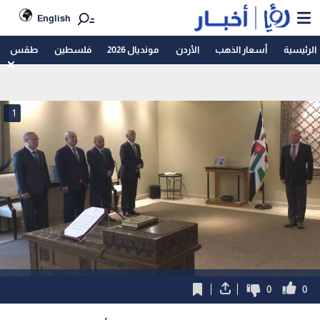
English
الرئيسية
أسعار الذهب
الأردن
مونديال 2026
فلسطين
طقس
1
0
0