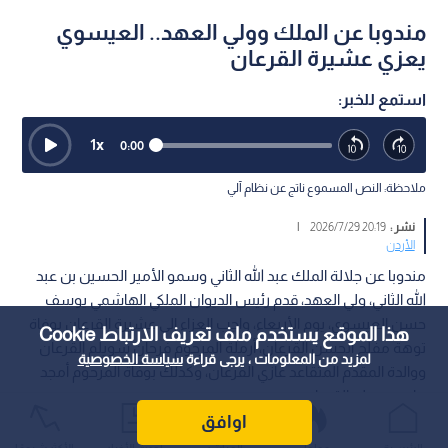
مندوبا عن الملك وولي العهد.. العيسوي
يعزي عشيرة القرعان
استمع للخبر:
1
x
0:00
ملاحظة: النص المسموع ناتج عن نظام آلي
نشر :
20:19 2026/7/29
|
الأردن
مندوبا عن جلالة الملك عبد الله الثاني وسمو الأمير الحسين بن عبد
الله الثاني، ولي العهد، قدم رئيس الديوان الملكي الهاشمي يوسف
حسن العيسوي، يوم الأربعاء، واجب العزاء إلى عشيرة القرعان بوفاة
هذا الموقع يستخدم ملف تعريف الارتباط Cookie
توهة مفلح الحسن القرعان، أرملة المرحوم فرحان سويلم القرعان
لمزيد من المعلومات ، يرجى قراءة
سياسة الخصوصية
ووالدة المقدم المتقاعد غازي القرعان، وكذلك بوفاة المرحوم أمجد
ماجد سويلم القرعان.
اوافق