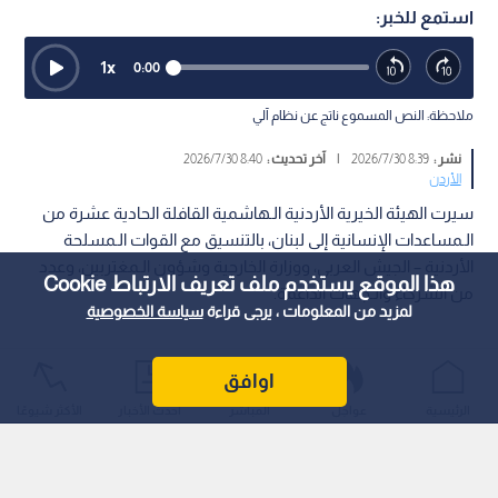
استمع للخبر:
1
x
0:00
ملاحظة: النص المسموع ناتج عن نظام آلي
نشر :
8:39 2026/7/30
|
آخر تحديث :
8:40 2026/7/30
الأردن
سيرت الهيئة الخيرية الأردنية الـهاشمية القافلة الحادية عشرة من
الـمساعدات الإنسانية إلى لبنان، بالتنسيق مع القوات الـمسلحة
الأردنية – الجيش العربي، ووزارة الخارجية وشؤون الـمغتربين، وعدد
هذا الموقع يستخدم ملف تعريف الارتباط Cookie
من الشركاء والـجهات الداعمة.
لمزيد من المعلومات ، يرجى قراءة
سياسة الخصوصية
اوافق
الرئيسية
عواجل
المباشر
أحدث الأخبار
الأكثر شيوعًا