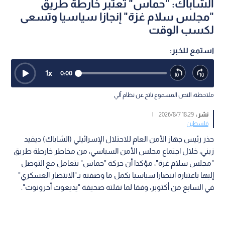
الشاباك: "حماس" تعتبر خارطة طريق
"مجلس سلام غزة" إنجازا سياسيا وتسعى
لكسب الوقت
استمع للخبر:
1
x
0:00
ملاحظة: النص المسموع ناتج عن نظام آلي
نشر :
18:29 2026/8/7
|
فلسطين
حذر رئيس جهاز الأمن العام للاحتلال الإسرائيلي (الشاباك) ديفيد
زيني، خلال اجتماع مجلس الأمن السياسي، من مخاطر خارطة طريق
"مجلس سلام غزة"، مؤكدا أن حركة "حماس" تتعامل مع التوصل
إليها باعتباره انتصارا سياسيا يكمل ما وصفته بـ"الانتصار العسكري"
في السابع من أكتوبر، وفقا لما نقلته صحيفة "يديعوت أحرونوت".