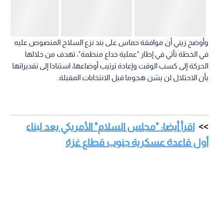
وأوضح زيني أن موافقة حماس على بند نزع السلاح المنصوص عليه
في الخطة تأتي في إطار "عملية خداع منظمة"، تهدف من خلالها
الحركة إلى كسب الوقت وإعادة ترتيب أوضاعها، استنادا إلى تقديراتها
بأن الاحتلال لن يشن هجوما قبل الانتخابات المقبلة.
اقرأ أيضا: "مجلس السلام" الأمريكي يعد لبناء
أول قاعدة عسكرية جنوب قطاع غزة