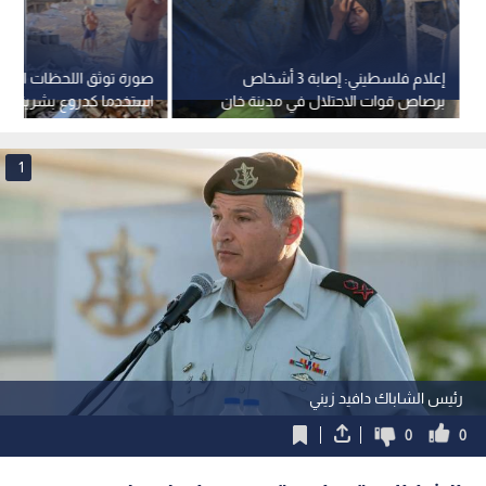
إعلام فلسطيني: إصابة 3 أشخاص
صورة توثق اللحظات الأخي
برصاص قوات الاحتلال في مدينة خان
استخدما كدروع بشرية قب
يونس جنوب قطاع غزة
بغزة
1
رئيس الشاباك دافيد زيني
0
0