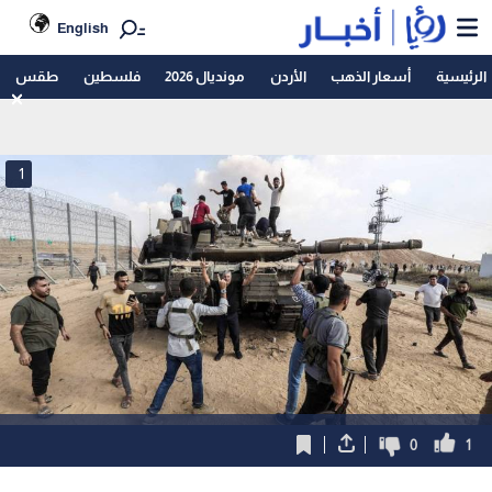
English
الرئيسية
أسعار الذهب
الأردن
مونديال 2026
فلسطين
طقس
1
0
1