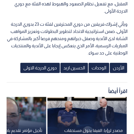
المقبل، مع تفعيل نظام الصعود والهبوط لهذه الفئة مع دوري
الدرجة الأولى.
ويأتي إشراك فريقين من دوري المحترفين لفئة ت 23 بدوري الدرجة
الأولى، ضمن استراتيجية الاتحاد لتطوير البطولات وتعزيز المواهب
الشابة لدى الأندية وصقل خبراتهم ومنحهم فرصا أكبر بالمشاركة في
المباريات الرسمية، الأمر الذي ينعكس إيجابا على الأندية والمنتخبات
الوطنية على حد سواء.
الأردن
الوحدات
الحسين اربد
دوري الدرجة الاولى
اقرأ أيضاً
مصدر لرؤيا: الفيفا يحول مستحقات
تأجيل مؤتمر تقديم بادو الز