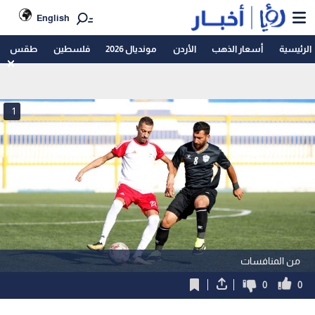
English
الرئيسية
أسعار الذهب
الأردن
مونديال 2026
فلسطين
طقس
1
من المنافسات
0
0