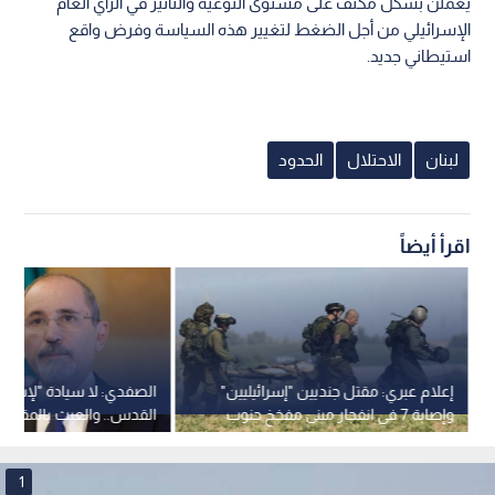
يعملن بشكل مكثف على مستوى التوعية والتأثير في الرأي العام
الإسرائيلي من أجل الضغط لتغيير هذه السياسة وفرض واقع
استيطاني جديد.
لبنان
الاحتلال
الحدود
اقرأ أيضاً
إعلام عبري: مقتل جنديين "إسرائيليين"
الصفدي: لا سيادة "لإسرائ
وإصابة 7 في انفجار مبنى مفخخ جنوب
القدس.. والعبث بالمقد
لبنان
بالنار"
1