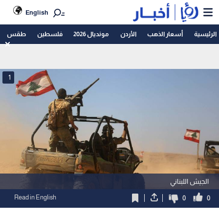
English
الرئيسية
أسعار الذهب
الأردن
مونديال 2026
فلسطين
طقس
1
الجيش اللبناني
Read in English
0
0