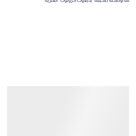
لما أوضحته صحيفة "يديعوت أحرونوت" العبرية.