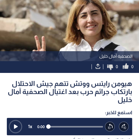
الصحفية آمال خليل
0
0
هيومن رايتس ووتش تتهم جيش الاحتلال
بارتكاب جرائم حرب بعد اغتيال الصحفية آمال
خليل
استمع للخبر:
1
x
0:00