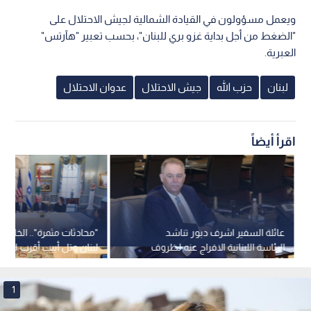
ويعمل مسؤولون في القيادة الشمالية لجيش الاحتلال على
"الضغط من أجل بداية غزو بري للبنان"، بحسب تعبير "هآرتس"
العبرية.
لبنان
حزب الله
جيش الاحتلال
عدوان الاحتلال
اقرأ أيضاً
عائلة السفير اشرف دبور تناشد
"محادثات مثمرة".. الخارجية 
الرئاسة اللبنانية الافراج عنه لظروف
لبنان وتل أبيب أقرب للتو
صحية حرجة
"المناطق التجريبية"
1