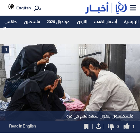
English
الرئيسية
أسعار الذهب
الأردن
مونديال 2026
فلسطين
طقس
1
فلسطينيون ينعون شهدائهم في غزة
Read in English
0
1