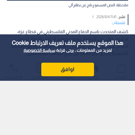
ملاحظة: النص المسموع ناتج عن نظام آلي
نشر :
11:41 2026/8/4
|
فلسطين
كشف المتحدث باسم الدفاع المدني الفلسطيني في قطاع غزة،
محمود بصل، عن استمرار جهود طواقم الإغاثة والإنقاذ لليوم
هذا الموقع يستخدم ملف تعريف الارتباط Cookie
السابع عشر على التوالي لانتشال جثامين الشهداء، واصفا المشهد
لمزيد من المعلومات ، يرجى قراءة
سياسة الخصوصية
بأنه يشكل إحدى أكبر الجنائز في تاريخ الشعب الفلسطيني.
اوافق
الرئيسية
عواجل
المباشر
أحدث الأخبار
الأكثر شيوعًا