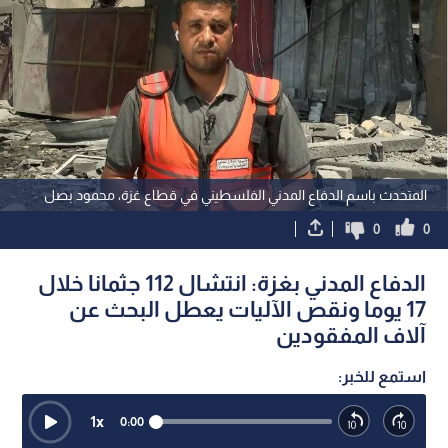
المتحدث باسم الدفاع المدني الفلسطيني في قطاع غزة، محمود بصل
0
0
الدفاع المدني بغزة: انتشال 112 جثمانا خلال
17 يوما ونقص الآليات يعطل البحث عن
آلاف المفقودين
استمع للخبر:
1
x
0:00