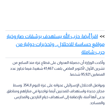
اقرأ أيضا: حزب الله يستهدف برشقات صاروخية
مواقع حساسة للاحتلال.. وتحذيرات دولية من
حرب شاملة
وأكدت الوزارة أن حصيلة العدوان على قطاع غزة منذ السابع من
تشرين الأول /أكتوبر الماضي بلغت 41,467 شهيدا، فيما تجاوز عدد
المصابين 95,921 شخصا.
ويواصل الاحتلال الإسرائيلي عدوانه على غزة لليوم الـ354. وسط
مجازر جديدة واستهداف للمدنيين أينما تواجدوا في منازلهم ومناطق
يدعى أنها آمنة، بالإضافة إلى استهداف خيام النازحين والمدارس
والمساجد.