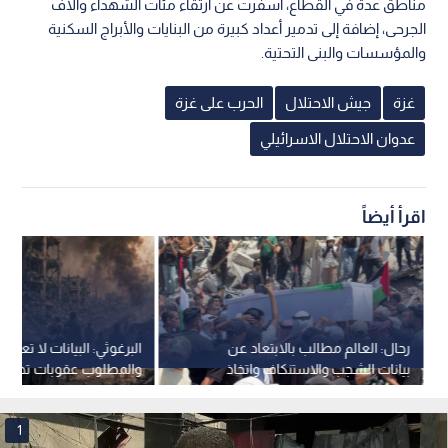
مناطق عدة في القطاع، أسفرت عن ارتقاء مئات الشهداء وآلاف
الجرحى، إضافة إلى تدمير أعداد كبيرة من البنايات والأبراج السكنية
والمؤسسات والبنى التحتية.
غزة
جيش الاحتلال
الحرب على غزة
عدوان الاحتلال الاسرائيلي
اقرأ أيضاً
رحال: العالم مطالب بالابتعاد عن
البرغوثي: البيانات لا تعني ش
بيانات الشجب والاستنكاف واتخاذ
والمطلوب عقوبات تجبر ال
خطوات عملية لإيقاف محو العائلات
وقف الإبادة
بغزة
1