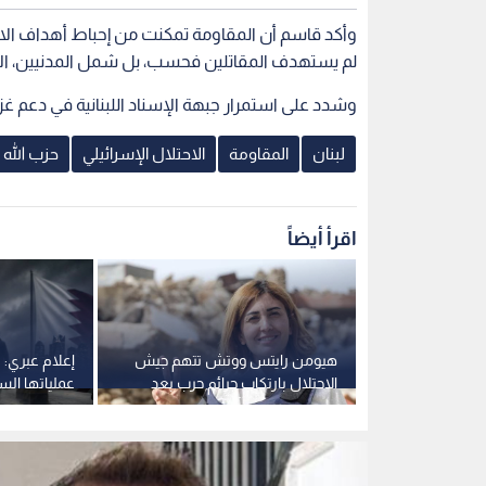
وأكد قاسم أن المقاومة تمكنت من إحباط أهداف الاح
لم يستهدف المقاتلين فحسب، بل شمل المدنيين، ال
وشدد على استمرار جبهة الإسناد اللبنانية في دعم غزة
لبنان
المقاومة
الاحتلال الإسرائيلي
حزب الله ا
اقرأ أيضاً
لخارجية
هيومن رايتس ووتش تتهم جيش
إعلام عبري: 
ل أبيب أقرب
الاحتلال بارتكاب جرائم حرب بعد
عملياتها السر
ق التجريبية"
اغتيال الصحفية آمال خليل
تفرض قيودا 