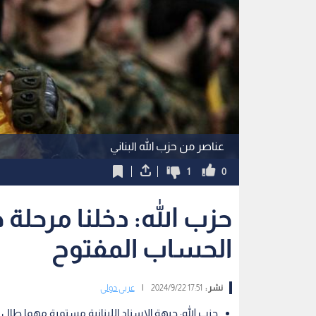
عناصر من حزب الله البناني
1
0
حزب الله: دخلنا مرحلة 
الحساب المفتوح
نشر :
17:51 2024/9/22
|
عربي دولي
حزب الله: جبهة الإسناد اللبنانية مستمرة مهما طال 