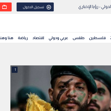
ولي - رؤيا الإخباري
تسجيل الدخول
فلسطين
طقس
عربي ودولي
اقتصاد
رياضة
هنا وهن
1