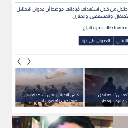
تلال من خلال استهداف قياداتها، موضحا أن عدوان الاحتلال
أطفال، والمسعفين، والمنازل.
 مهما طالت فترة النزاع.
للبناني
العدوان على غزة
"حماس" تتجه لنقل
جيش الاحتلال يعلن استهداف بنى
الاحت
ية لتركيا.. وقطر
تحتية لحزب الله جنوب لبنان
مكثفة 
على قيادتها
بالتزا
1