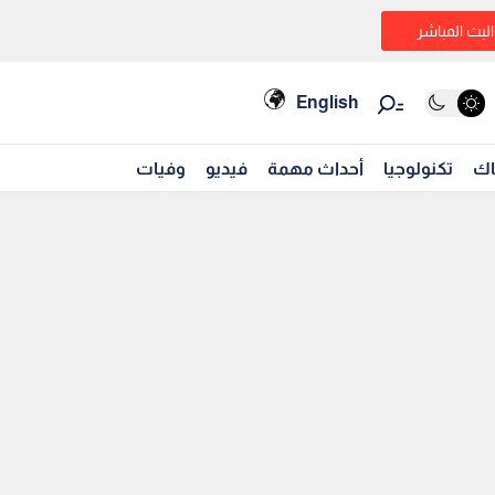
البث المباشر
English
اك
تكنولوجيا
أحداث مهمة
فيديو
وفيات