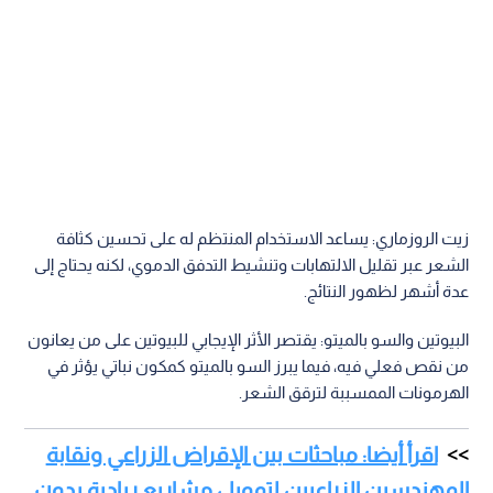
زيت الروزماري: يساعد الاستخدام المنتظم له على تحسين كثافة
الشعر عبر تقليل الالتهابات وتنشيط التدفق الدموي، لكنه يحتاج إلى
عدة أشهر لظهور النتائج.
البيوتين والسو بالميتو: يقتصر الأثر الإيجابي للبيوتين على من يعانون
من نقص فعلي فيه، فيما يبرز السو بالميتو كمكون نباتي يؤثر في
الهرمونات الممسببة لترقق الشعر.
اقرأ أيضا: مباحثات بين الإقراض الزراعي ونقابة
المهندسين الزراعيين لتمويل مشاريع ريادية بدون