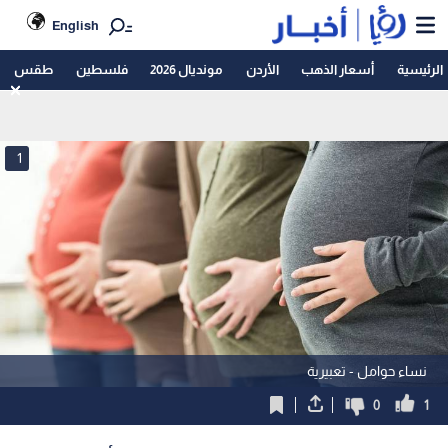
English
الرئيسية
أسعار الذهب
الأردن
مونديال 2026
فلسطين
طقس
1
نساء حوامل - تعبيرية
0
1