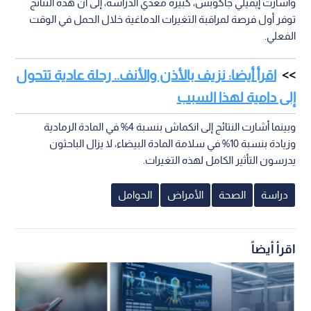
وأشارت إيميلي جاكوبس، كبيرة معدي الدراسة، إلى أن هذه النتائج
توفر أول فرصة لمراقبة التغيرات الدماغية خلال الحمل في الوقت
الفعلي.
اقرأ أيضا: نزيف بالأذن والأنف.. رحلة عادية تتحول
إلى دامية لهذا السبب
وبينما أشارت النتائج إلى انكماش بنسبة 4% في المادة الرمادية
وزيادة بنسبة 10% في سلامة المادة البيضاء، لا يزال الباحثون
يدرسون التأثير الكامل لهذه التغيرات.
دراسة
الصحة
الأمراض
الحوامل
اقرأ أيضاً