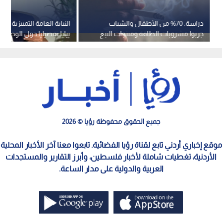
دراسة: 70% من الأطفال والشباب
النيابة العامة التمييزية في
جربوا مشروبات الطاقة ومنتجات التبغ
بيانا تفصيليا حول الوضع 
في الأردن
والإجرائي لرياض سلامة
جميع الحقوق محفوظة رؤيا © 2026
موقع إخباري أردني تابع لقناة رؤيا الفضائية. تابعوا معنا آخر الأخبار المحلية
الأردنية، تغطيات شاملة لأخبار فلسطين، وأبرز التقارير والمستجدات
العربية والدولية على مدار الساعة.