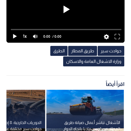
1x
0:00
/ 0:00
حوادث سير
طريق المطار
الطرق
وزارة الاشغال العامة والاسكان
اقرأ أيضاً
الأشغال تباشر أعمال صيانة طريق
الدوريات الخارجي
المطار من "جسر مادبا باتجاه الدوار
حوادث سير مختلفة على ا