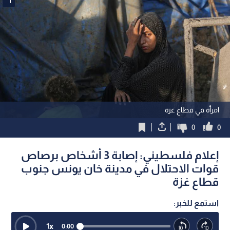
1
امرأة في قطاع غزة
0
0
إعلام فلسطيني: إصابة 3 أشخاص برصاص
قوات الاحتلال في مدينة خان يونس جنوب
قطاع غزة
استمع للخبر:
1
x
0:00