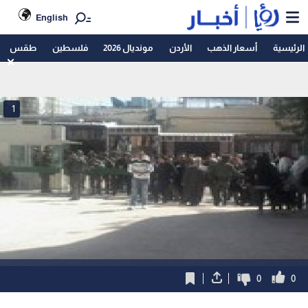
English
الرئيسية
أسعار الذهب
الأردن
مونديال 2026
فلسطين
طقس
1
0
0