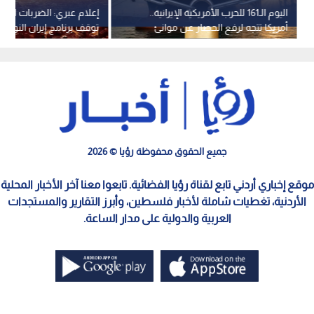
اليوم الـ161 للحرب الأمريكية الإيرانية..
إعلام عبري: الضربات العس
أمريكا تتجه لرفع الحصار عن موانئ
توقف برنامج إيران النوو
إيران
قادرة على إنتاج قنبلة في
جميع الحقوق محفوظة رؤيا © 2026
موقع إخباري أردني تابع لقناة رؤيا الفضائية. تابعوا معنا آخر الأخبار المحلية
الأردنية، تغطيات شاملة لأخبار فلسطين، وأبرز التقارير والمستجدات
العربية والدولية على مدار الساعة.