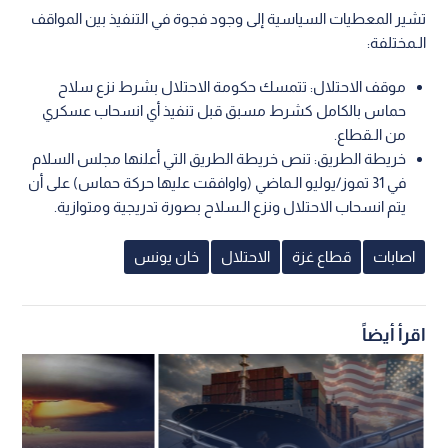
تشير المعطيات السياسية إلى وجود فجوة في التنفيذ بين المواقف
الـمختلفة:
موقف الاحتلال: تتمسك حكومة الاحتلال بشرط نزع سلاح
حماس بالكامل كشرط مسبق قبل تنفيذ أي انسحاب عسكري
من الـقطاع.
خريطة الطريق: تنص خريطة الطريق التي أعلنها مجلس السلام
في 31 تموز/يوليو الـماضي (واوافقت عليها حركة حماس) على أن
يتم انسحاب الاحتلال ونزع الـسلاح بصورة تدريجية ومتوازية.
اصابات
قطاع غزة
الاحتلال
خان يونس
اقرأ أيضاً