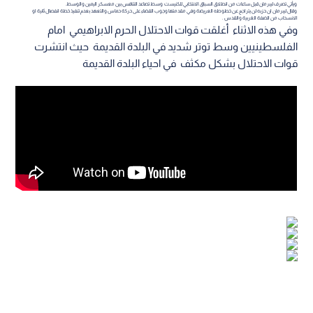
ويأتي تصرف ليبرمان قبل ساعات من انطلاق السباق الانتخابي للكنيست وسط تصاعد التنافس بين معسكر اليمين والوسط.
وقال ليبرمان ان حزبه لن يتراجع عن خطوطه العريضة وفي مقدمتها وجوب القضاء على حركة حماس والتعهد بعدم تنفيذ خطة انفصال ثانية او
الانسحاب من الضفة الغربية والقدس .
وفي هذه الاثناء أغلقت قوات الاحتلال الحرم الابراهيمي امام
الفلسطينيين وسط توتر شديد في البلدة القديمة حيث انتشرت
قوات الاحتلال بشكل مكثف في احياء البلدة القديمة