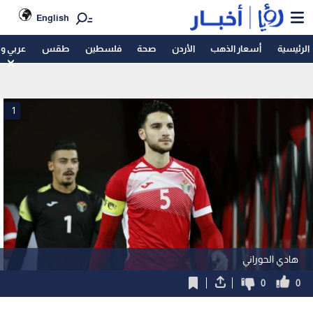
English
الرئيسية
أسعار الذهب
الأردن
صحة
فلسطين
طقس
عربي و
1
هادي الحوراني
0
0