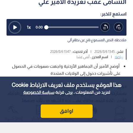
النشامى عقب تغريدة الأمير علي
استمع للخبر:
1
x
0:00
ملاحظة: النص المسموع ناتج عن نظام آلي
نشر :
13:45 2026/8/6
|
آخر تحديث :
13:47 2026/8/6
رياضة
|
اسم المحرر :
أنس عشا
أوضح الأمير أن الجماهير الأردنية واجهت صعوبات في الحصول
على تأشيرات دخول إلى الولايات المتحدة
هذا الموقع يستخدم ملف تعريف الارتباط Cookie
حول الاتحاد الدولي لكرة القدم "فيفا" المستحقات المالية الخاصة
لمزيد من المعلومات ، يرجى قراءة
سياسة الخصوصية
بمشاركة المنتخب الوطني الأردني في بطولة كأس العرب إلى الاتحاد
الأردني لكرة القدم، وذلك عقب نحو 8 أشهر من تأخر صرفها.
اوافق
الرئيسية
عواجل
المباشر
أحدث الأخبار
الأكثر شيوعًا