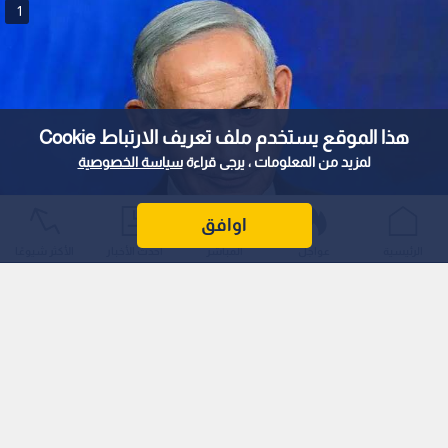
1
هذا الموقع يستخدم ملف تعريف الارتباط Cookie
لمزيد من المعلومات ، يرجى قراءة
سياسة الخصوصية
اوافق
رئيس وزراء الاحتلال بنيامين نتنياهو
الرئيسية
عواجل
المباشر
أحدث الأخبار
الأكثر شيوعًا
0
0
نتنياهو يجدد رفضه قيام دولة فلسطينية
بالضفة وغزة: "لن تقوم ما دمت رئيسا
للوزراء"
نشر :
منذ ساعة
|
آخر تحديث :
منذ 51 دقيقة
فلسطين
نتنياهو: لن تقام دولة فلسطينية ما دمت رئيسا للوزراء لا في