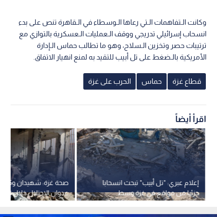
وكانت الـتفاهمات الـتي رعاها الـوسطاء في الـقاهرة تنص على بدء
انسحاب إسرائيلي تدريجي ووقف الـعمليات الـعسكرية بالتوازي مع
ترتيبات حصر وتخزين الـسلاح، وهو ما تطالب حماس الـإدارة
الأمريكية بالـضغط على تل أبيب للتقيد به لمنع انهيار الاتفاق.
قطاع غزة
حماس
الحرب على غزة
اقرأ أيضاً
إعلام عبري: "تل أبيب" تبحث انسحابا
صحة غزة:
جزئيا من مواقع في غزة وسط
عدوان الاحتلال خلال 48 ساعة
ضغوط أمريكية