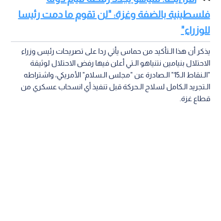
فلسطينية بالضفة وغزة: "لن تقوم ما دمت رئيسا
للوزراء"
يذكر أن هذا الـتأكيد من حماس يأتي ردا على تصريحات رئيس وزراء
الاحتلال بنيامين نتنياهو الـتي أعلن فيها رفض الاحتلال لوثيقة
"الـنقاط الـ15" الـصادرة عن "مجلس الـسلام" الأمريكي، واشتراطه
الـتجريد الـكامل لسلاح الـحركة قبل تنفيذ أي انسحاب عسكري من
قطاع غزة.