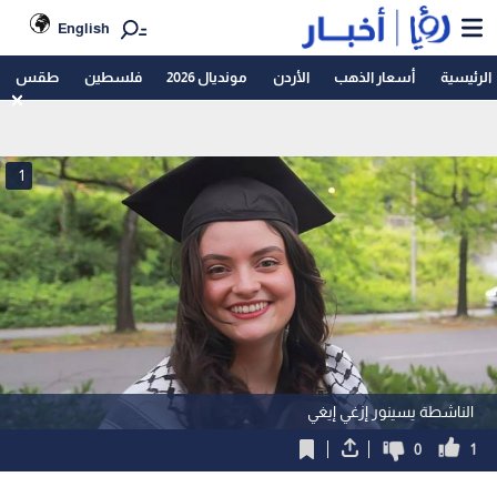
English
الرئيسية
أسعار الذهب
الأردن
مونديال 2026
فلسطين
طقس
1
الناشطة يسينور إزغي إيغي
0
1