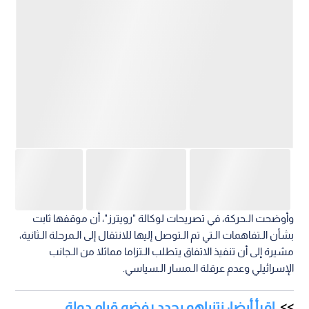
وأوضحت الـحركة، في تصريحات لوكالة "رويترز"، أن موقفها ثابت
بشأن الـتفاهمات الـتي تم الـتوصل إليها للانتقال إلى الـمرحلة الـثانية،
مشيرة إلى أن تنفيذ الاتفاق يتطلب الـتزاما مماثلا من الـجانب
الإسرائيلي وعدم عرقلة الـمسار الـسياسي.
اقرأ أيضا: نتنياهو يجدد رفضه قيام دولة