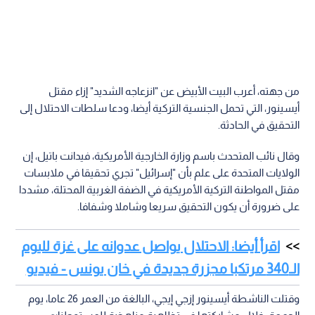
من جهته، أعرب البيت الأبيض عن "انزعاجه الشديد" إزاء مقتل
أيسينور، التي تحمل الجنسية التركية أيضا، ودعا سلطات الاحتلال إلى
التحقيق في الحادثة.
وقال نائب المتحدث باسم وزارة الخارجية الأمريكية، فيدانت باتيل، إن
الولايات المتحدة على علم بأن "إسرائيل" تجري تحقيقا في ملابسات
مقتل المواطنة التركية الأمريكية في الضفة الغربية المحتلة، مشددا
على ضرورة أن يكون التحقيق سريعا وشاملا وشفافا.
اقرأ أيضا: الاحتلال يواصل عدوانه على غزة لليوم
الـ340 مرتكبا مجزرة جديدة في خان يونس - فيديو
وقتلت الناشطة أيسينور إزجي إيجي، البالغة من العمر 26 عاما، يوم