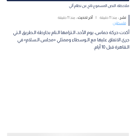
ملاحظة: النص المسموع ناتج عن نظام آلي
نشر :
منذ 11 دقيقة
|
آخر تحديث :
منذ 11 دقيقة
فلسطين
أكدت حركة حماس، يوم الأحد، الـتزامها الـتام بخارطة الـطريق الـتي
جرى الاتفاق عليها مع الـوسطاء وممثلي «مجلس الـسلام» في
الـقاهرة قبل 10 أيام.