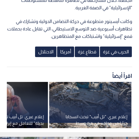
الجمعة، خلال مشاركتها في تظاهرة مناهضة للمستوطنات
"الإسرائيلية" في الضفة الغربية.
وكانت أيسينور متطوعة في حركة التضامن الدولية وتشارك في
تظاهرات أسبوعية ضد التوسع الاستيطاني، التي تقابل عادة بحملات
قمع "إسرائيلية" واشتباكات مع المتظاهرين.
الحرب في غزة
قطاع غزة
أمريكا
الاحتلال
اقرأ أيضاً
إعلام عبري: "تل أبيب" تبحث انسحابا
إعلام عبري: تل أبيب تضع
جزئيا من مواقع في غزة وسط
بديلة" للتعامل مع إيران بع
ضغوط أمريكية
الحسم الأمريكي