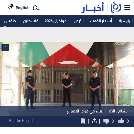
English
الرئيسية
أسعار الذهب
الأردن
مونديال 2026
فلسطين
طقس
1
نشامى الأمن العام في مراكز الاقتراع
Read in English
0
3