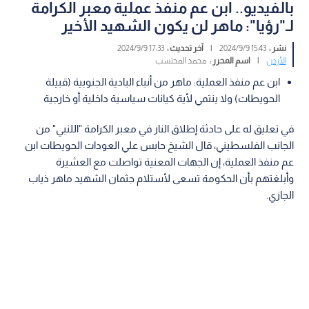
بالفيديو.. ابن عم منفذ عملية معبر الكرامة
لـ"رؤيا": ماهر لن يكون الشهيد الأخير
نشر :
15:43 2024/9/9
|
آخر تحديث :
17:33 2024/9/9
الأردن
|
اسم المحرر :
محمد المحتسب
ابن عم منفذ العملية: ماهر من أنباء البادية الجنوبية (قبيلة
الحويطات) ولا ينتمي لأية كيانات سياسية داخلية أو خارجية
في تعليق له على حادثة إطلاق النار في معبر الكرامة "اللنبي" من
الجانب الفلسطيني، قال الشيخ حابس علي العودات الحويطات ابن
عم منفذ العملية، إن الجهات المعنية تواصلت مع العشيرة
وأبلغتهم بأن الحكومة تسعى لأستلام جثمان الشهيد ماهر ذياب
الجازي.