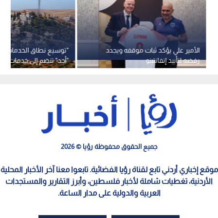
الأمير علي يؤكد ثبات موقفه ويجدد
"توسيع نطاق الخدمات"..
رفضه لتأييد إنفانتينو
"أحد" تنضم إلى خدمات شر
عمان"
جميع الحقوق محفوظة رؤيا © 2026
موقع إخباري أردني تابع لقناة رؤيا الفضائية. تابعوا معنا آخر الأخبار المحلية
الأردنية، تغطيات شاملة لأخبار فلسطين، وأبرز التقارير والمستجدات
العربية والدولية على مدار الساعة.