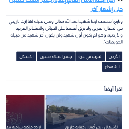
حتى إشعار آخر
وتابع:"نحتسب ابننا شهيدا عند الله تعالى ونحن قبيلة لها إرث تاريخي
في النضال العربي ولا نزكي أنفسنا على القبائل والعشائر العربية
والأردنية، وهو لم يكون أول شهيد ولن يكون أخر شهيد من قبيلة
الحويطات".
الأردن
الحرب في غزة
جسر الملك حسين
الاحتلال
الشهداء
اقرأ أيضاً
الأشغال : بدء أعمال صيانة طريق
إرادة ملكية سامية بتعيين