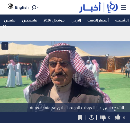
English
الرئيسية
أسعار الذهب
الأردن
مونديال 2026
فلسطين
طقس
1
الشيخ حابس علي العودات الحويطات ابن عم منفذ العملية
0
4