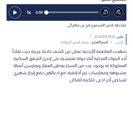
1
x
0:00
ملاحظة: النص المسموع ناتج عن نظام آلي
نشر :
19:54 2026/8/6
|
الأردن
|
اسم المحرر :
محمد البشير الخوالدة
شهدت العاصمة الأردنية عمان عن كشف حادثة غريبة حيث تفاجأ
أحد البنوك المحلية أثناء جولة تفتيشية على إحدى الشقق السكنية
المملوكة له بوجود عدد من النساء يقطن العقار ويمارسن أعمالا
مشبوهة وممارسات غير أخلاقية، مع ادعائهن دفع إيجار شهري
لشخص آخر ادعى ملكيته للمكان.