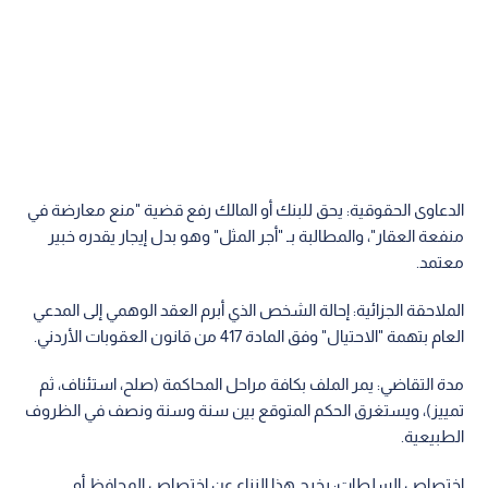
الدعاوى الحقوقية: يحق للبنك أو المالك رفع قضية "منع معارضة في
منفعة العقار"، والمطالبة بـ "أجر المثل" وهو بدل إيجار يقدره خبير
معتمد.
الملاحقة الجزائية: إحالة الشخص الذي أبرم العقد الوهمي إلى المدعي
العام بتهمة "الاحتيال" وفق المادة 417 من قانون العقوبات الأردني.
مدة التقاضي: يمر الملف بكافة مراحل المحاكمة (صلح، استئناف، ثم
تمييز)، ويستغرق الحكم المتوقع بين سنة وسنة ونصف في الظروف
الطبيعية.
اختصاص السلطات: يخرج هذا النزاع عن اختصاص المحافظ أو