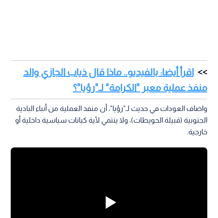
اقرأ أيضا: بالفيديو.. ماذا قال ذياب الجازي والد
منفذ عملية معبر "الكرامة" لـ"رؤيا"؟
واضاف العودات في حديث لـ"رؤيا"، أن منفذ العملية من أنباء البادية
الجنوبية (قبيلة الحويطات)، ولا ينتمي لأية كيانات سياسية داخلية أو
خارجية.