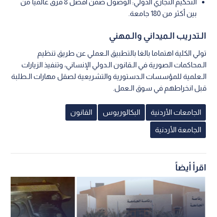
التحكيم التجاري الدولي: الوصول ضمن أفضل 8 فرق عالميا من
بين أكثر من 180 جامعة.
الـتدريب الـميداني والـمهني
تولي الكلية اهتماما بالغا بالتطبيق الـعملي عن طريق تنظيم
الـمحاكمات الصورية في الـقانون الـدولي الإنساني، وتنفيذ الزيارات
الـعلمية للمؤسسات الـدستورية والتشريعية لصقل مهارات الـطلبة
قبل انخراطهم في سوق الـعمل.
الجامعات الأردنية
البكالوريوس
القانون
الجامعة الأردنية
اقرأ أيضاً