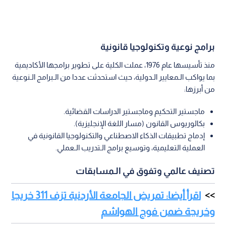
برامج نوعية وتكنولوجيا قانونية
منذ تأسيسها عام 1976، عملت الكلية على تطوير برامجها الأكاديمية
بما يواكب الـمعايير الـدولية، حيث استحدثت عددا من الـبرامج الـنوعية
من أبرزها:
ماجستير التحكيم وماجستير الدراسات القضائية.
بكالوريوس القانون (مسار اللغة الإنجليزية).
إدماج تطبيقات الذكاء الاصطناعي والتكنولوجيا القانونية في
العملية التعليمية، وتوسيع برامج الـتدريب الـعملي.
تصنيف عالمي وتفوق في الـمسابقات
اقرأ أيضا: تمريض الجامعة الأردنية تزف 311 خريجا
وخريجة ضمن فوج الهواشم