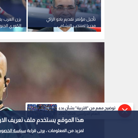
 يحول
تأجيل مؤتمر تقديم بادو الزاكي
يزن العرب يق
 عقب تغريدة
مدربا لمنتخب النشامى
الكوري الجنو
سيتي
توضيح مهم من "التربية" بشأن بدء
العام الدراسي 2026-2027...
هذا الموقع يستخدم ملف تعريف الارتباط e
لمزيد من المعلومات ، يرجى قراءة
سياسة الخصوص