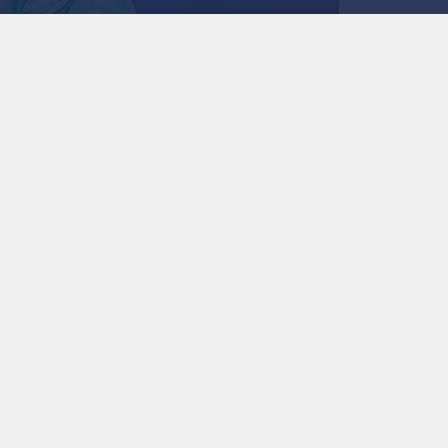
الحكم أدهم مخادمة
0
0
المخادمة لـ"رؤيا": فخو
مونديال 2026.. فيديو
استمع للخبر:
ملاحظة: النص المسموع ناتج عن نظام آلي
نشر :
17:28 2026/7/21
|
آخر تحديث :
17:33 2026/7/21
|
رياضة