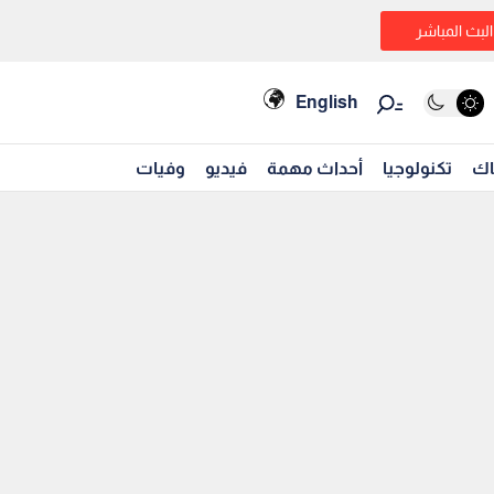
البث المباشر
English
اك
تكنولوجيا
أحداث مهمة
فيديو
وفيات