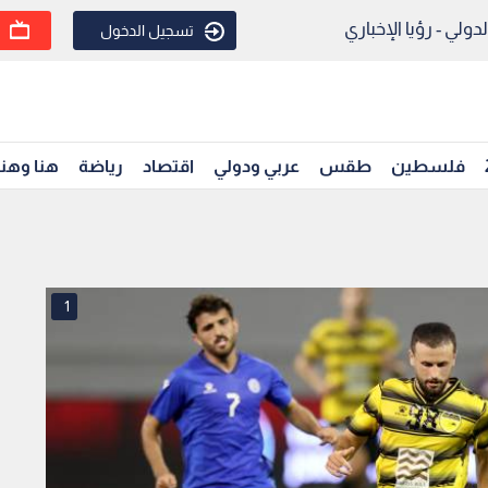
ولي - رؤيا الإخباري
تسجيل الدخول
فلسطين
طقس
عربي ودولي
اقتصاد
رياضة
هنا وهن
1