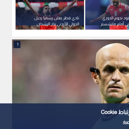
ود نجوم الدوري
نادي قطر يعلن رسميا رحيل
خسارة 
بي أمام مانشستر
الدولي الأردني نزار الرشدان
في بطو
1
Cooki
ية