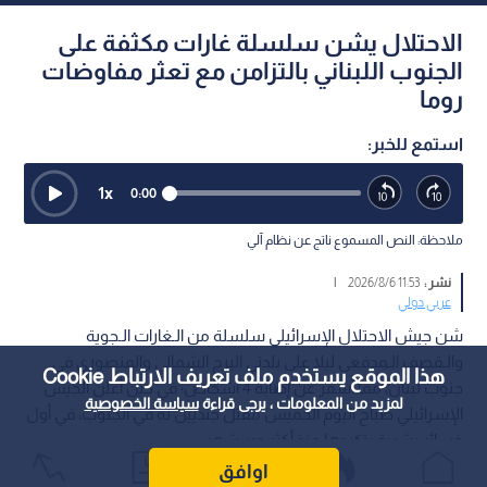
الاحتلال يشن سلسلة غارات مكثفة على
الجنوب اللبناني بالتزامن مع تعثر مفاوضات
روما
استمع للخبر:
1
x
0:00
ملاحظة: النص المسموع ناتج عن نظام آلي
نشر :
11:53 2026/8/6
|
عربي دولي
شن جيش الاحتلال الإسرائيلي سلسلة من الـغارات الـجوية
والـقصف الـمدفعي ليلا على بلدتي البرج الشمالي والمنصوري في
هذا الموقع يستخدم ملف تعريف الارتباط Cookie
جنوب لبنان، مما أسفر عن إصابة 4 أشخاص؛ في حين أعلن الجيش
لمزيد من المعلومات ، يرجى قراءة
سياسة الخصوصية
الإسرائيلي صباح اليوم الخميس مقتل جنديين له في الجنوب، في أول
خسائر بشرية يتكبدها منذ أكثر من شهر.
اوافق