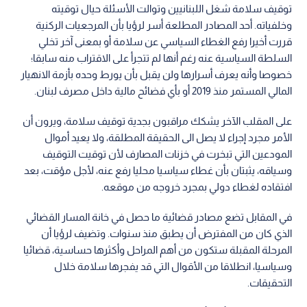
توقيف سلامة شغل اللبنانيين وتوالت الأسئلة حيال توقيته
وخلفياته. أحد المصادر المطلعة أسر لرؤيا بأن المرجعيات الركنية
قررت أخيرا رفع الغطاء السياسي عن سلامة أو بمعنى آخر تخلي
السلطة السياسية عنه رغم أنها لم تتجرأ على الاقتراب منه سابقا؛
خصوصا وأنه يعرف أسرارها ولن يقبل بأن يورط وحده بأزمة الانهيار
المالي المستمر منذ 2019 أو بأي فضائح مالية داخل مصرف لبنان.
على المقلب الآخر يشكك مراقبون بجدية توقيف سلامة، ويرون أن
الأمر مجرد إجراء لا يصل الى الحقيقة المطلقة، ولا يعيد أموال
المودعين التي تبخرت في خزنات المصارف لأن توقيت التوقيف
وسياقه، يثبتان بأن غطاء سياسيا محليا رفع عنه، لأجل مؤقت، بعد
افتقاده لغطاء دولي بمجرد خروجه من موقعه.
في المقابل تضع مصادر قضائية ما حصل في خانة المسار القضائي
الذي كان من المفترض أن يطبق منذ سنوات. وتضيف لرؤيا أن
المرحلة المقبلة ستكون من أهم المراحل وأكثرها حساسية، قضائيا
وسياسيا، انطلاقا من الأقوال التي قد يفجرها سلامة خلال
التحقيقات.