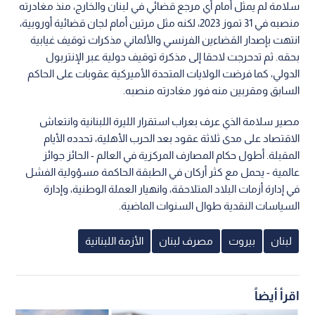
سلامة لم يمثل أمام أي مرجع قضائي في لبنان والخارج، منذ مغادرته
منصبه في 31 تموز 2023، لكنه مثل مرتين أمام لجان قضائية أوروبية،
انتهت بإصدار القضاءين الفرنسي والألماني مذكرات توقيف غيابية
بحقه. ثم تدحرجت لاحقا إلى مذكرة توقيف دولية عبر الإنتربول
الدولي، كما فرضت الولايات المتحدة الأميركية عقوبات على الحاكم
السابق ومقربين منه فور مغادرته منصبه.
مصير سلامة الذي عرف بعراب استقرار الليرة اللبنانية وانتعاش
الاقتصاد على مدى ثلاثة عقود بعد الحرب الأهلية، تحدده الأيام
المقبلة. أطول حكام المصارف المركزية في العالم - الحائز جوائز
عالمية - يحمل مع كثر أركان في الطبقة الحاكمة مسؤولية الفشل
في إدارة أزمات البلاد المتلاحقة، وانهيار العملة الوطنية، وإدارة
السياسات النقدية طوال السنوات الماضية.
لبنان
بيروت
مصرف لبنان
الأزمة اللبنانية
اقرأ أيضاً