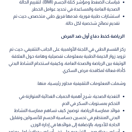
قياسات الضغط ومؤشر كتلة الجسم (BMI): لتقييم الحالة
الصحية العامة والمساعدة في تحديد عوامل الخطر.
استشارات طبية فورية: قدمها فريق طبي متخصص، حيث تم
تقديم نصائح شخصية لكل حالة.
الرياضة كخط دفاع أول ضد المرض
ركز القسم الطبي في اللجنة الأولمبية على الجانب التثقيفي، حيث تم
تزويد زوار الخيمة الطبية بمعلومات تفصيلية وهامة حول العلاقة
الوثيقة بين الرياضة والصحة العامة، وكيفية استخدام النشاط البدني
كأداة فعالة لمكافحة مرض السكري.
وشملت المعلومات التثقيفية محاور رئيسية، منها:
التغذية الصحية: شرح أهمية الحميات الغذائية المتوازنة في
التحكم بمستويات السكر في الدم.
فوائد ممارسة الرياضة: توضيح كيف تساهم ممارسة النشاط
البدني المنتظم في تحسين حساسية الجسم للأنسولين وتقليل
الحاجة للأدوية، بالإضافة إلى فوائدها في إدارة الوزن.
أسلوب حياة صحي: التشجيع على تبني أسلوب حياة شامل يعتمد