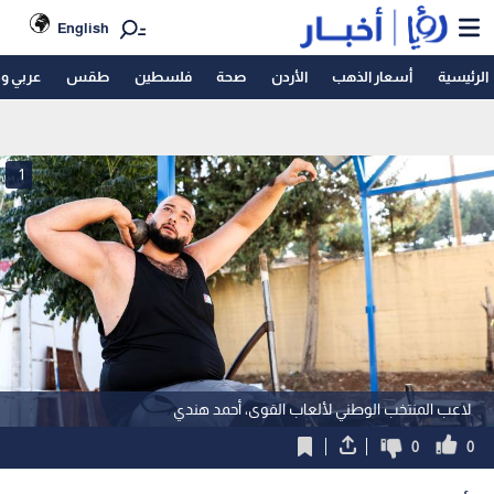
English
الرئيسية
أسعار الذهب
الأردن
صحة
فلسطين
طقس
عربي و
1
لاعب المنتخب الوطني لألعاب القوى، أحمد هندي
0
0