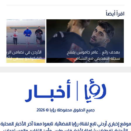
اقرأ أيضاً
بهدف رائع .. عامر جاموس يفتتح
الأردن في تضامن الرياض
سجله التهديفي مع النشامى
التايكواندو يسعى لتأكيد ت
جميع الحقوق محفوظة رؤيا © 2026
موقع إخباري أردني تابع لقناة رؤيا الفضائية. تابعوا معنا آخر الأخبار المحلية
الأردنية، تغطيات شاملة لأخبار فلسطين، وأبرز التقارير والمستجدات